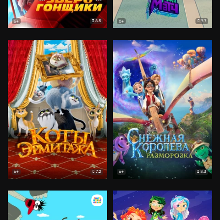
8.5
9.7
6+
0+
7.2
8.3
6+
6+