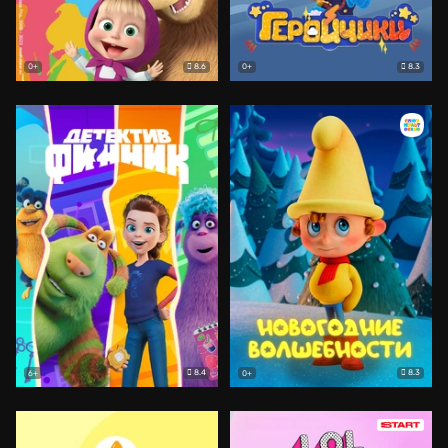
8.6
8.3
0+
0+
8.4
8.3
6+
0+