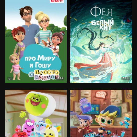
7.8
8.6
0+
12+