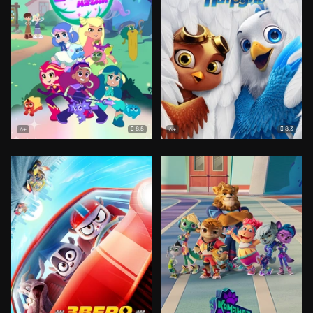
8.5
8.3
6+
6+