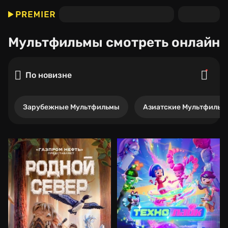
Мультфильмы
смотреть онлайн
По новизне
Зарубежные Мультфильмы
Азиатские Мультфильм