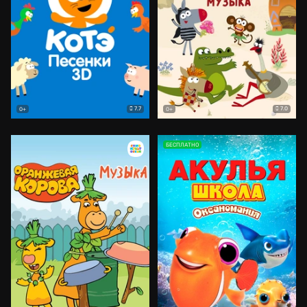
7.7
7.0
0+
0+
БЕСПЛАТНО