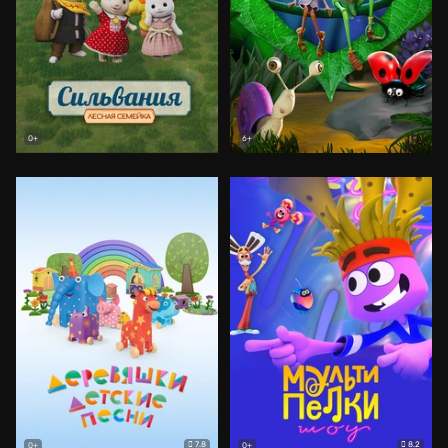
0+
6+
7.8
8.2
0+
0+