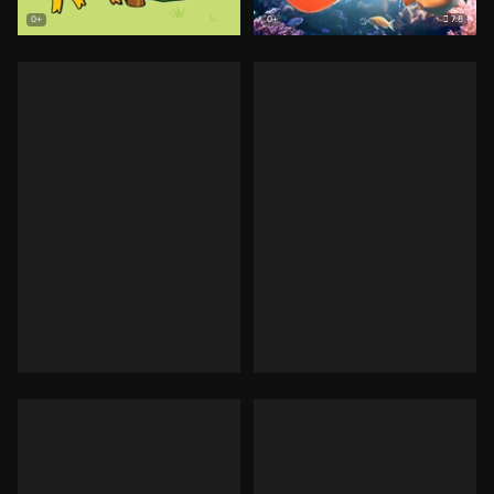
7.8
0+
0+