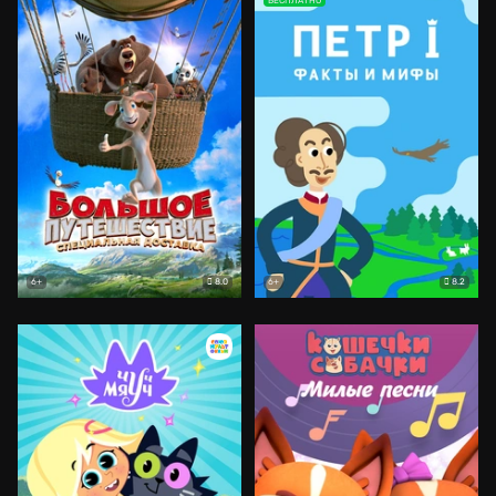
БЕСПЛАТНО
8.0
8.2
6+
6+