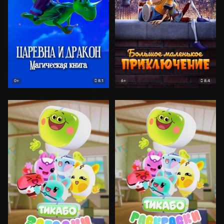
8.1
8.4
0+
6+