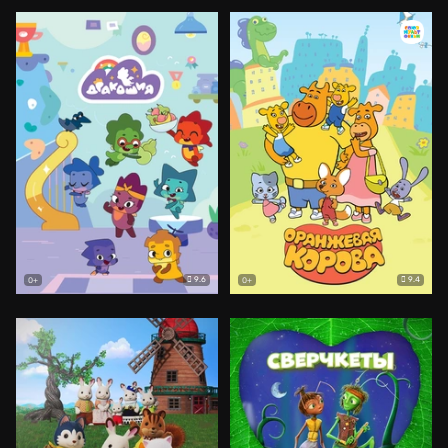
9.6
9.4
0+
0+