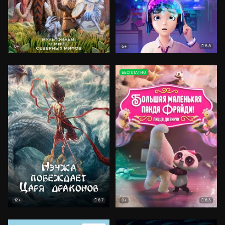
8.8
0+
6+
БЕСПЛАТНО
8.7
8.3
12+
0+