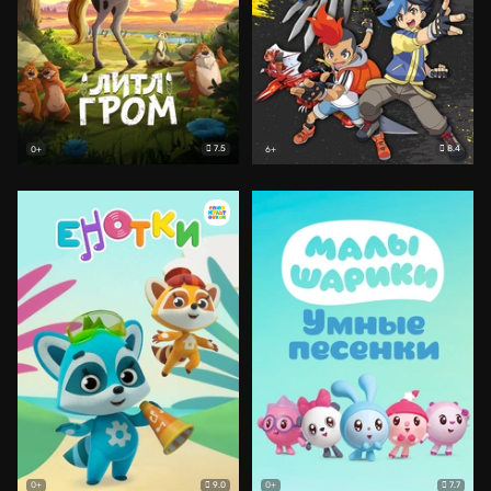
7.5
8.4
0+
6+
9.0
7.7
0+
0+