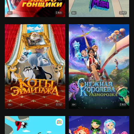
8.5
9.7
6+
0+
7.2
8.3
6+
6+