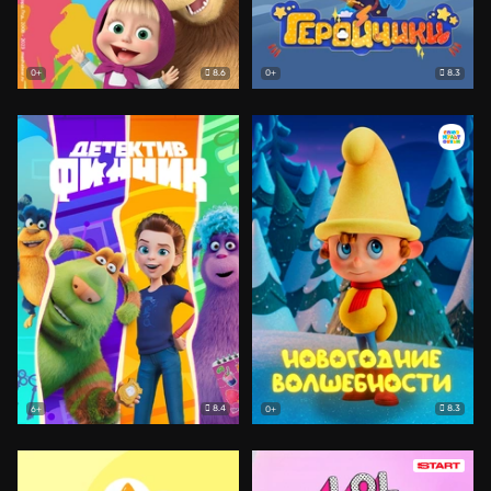
8.6
8.3
0+
0+
8.4
8.3
6+
0+