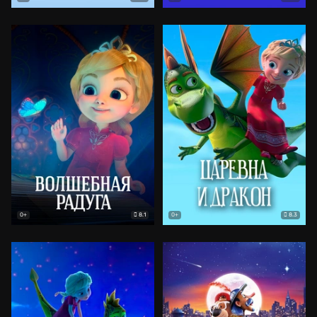
8.1
8.3
0+
0+