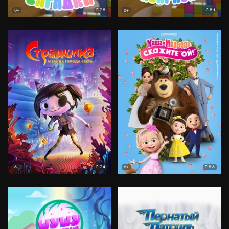
7.8
8.1
0+
0+
7.4
8.6
6+
6+