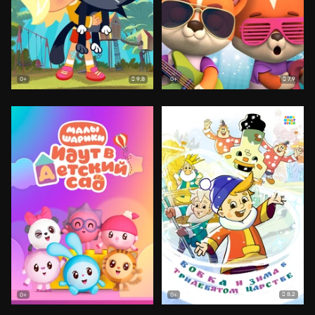
9.8
7.9
0+
0+
8.2
0+
0+