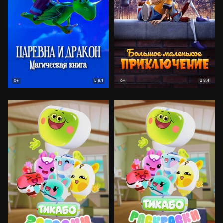
8.1
8.4
0+
6+