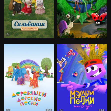
0+
6+
7.8
8.2
0+
0+