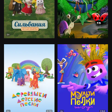
0+
6+
7.8
8.2
0+
0+