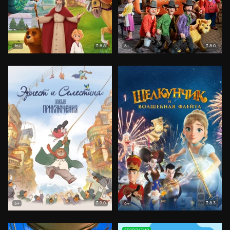
8.8
8.0
16+
6+
9.0
8.3
6+
6+