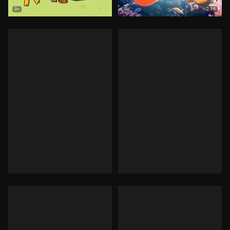
7.8
0+
0+