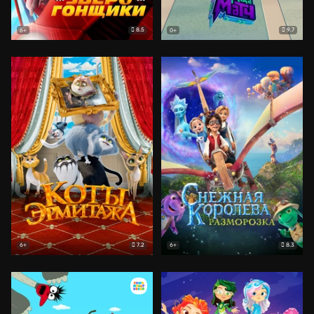
8.5
9.7
6+
0+
7.2
8.3
6+
6+