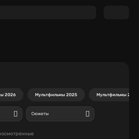
ы 2026
Мультфильмы 2025
Мультфильмы 2024
Сюжеты
росмотренные