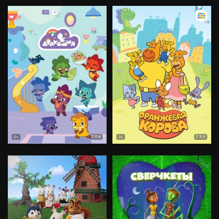
9.6
9.4
0+
0+