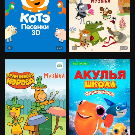
7.7
7.0
0+
0+
БЕСПЛАТНО