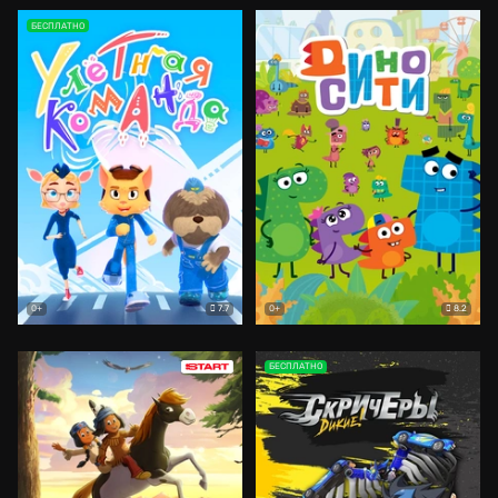
БЕСПЛАТНО
7.7
8.2
0+
0+
БЕСПЛАТНО