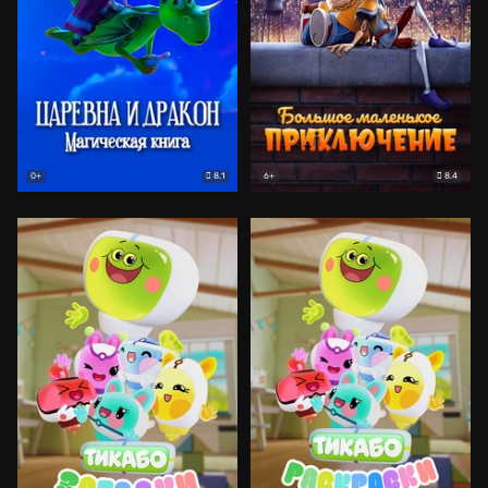
8.1
8.4
0+
6+