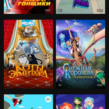
8.5
9.7
6+
0+
7.2
8.3
6+
6+