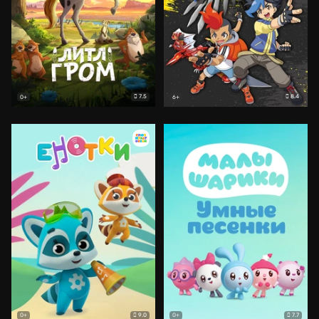
7.5
8.4
0+
6+
9.0
7.7
0+
0+