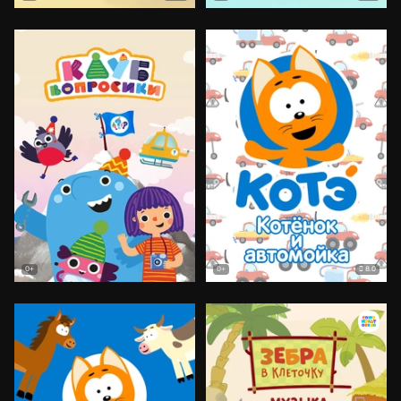
8.0
0+
0+