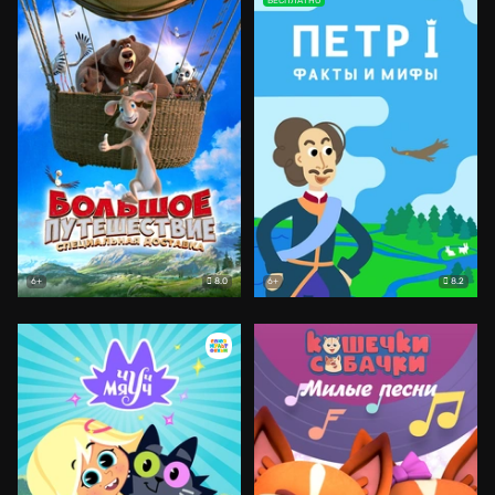
БЕСПЛАТНО
8.0
8.2
6+
6+