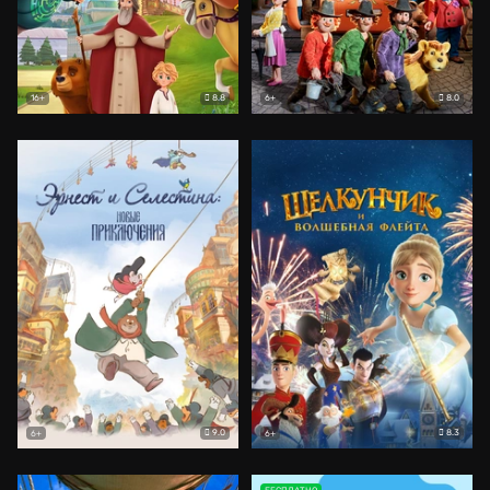
8.8
8.0
16+
6+
9.0
8.3
6+
6+