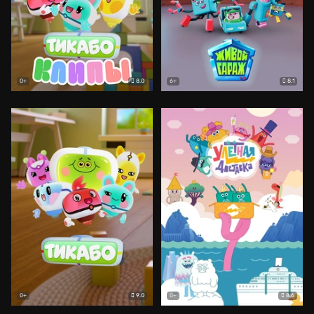
8.0
8.1
0+
6+
9.0
8.6
0+
0+