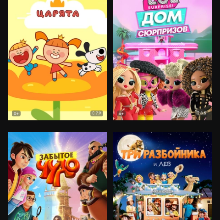
7.9
8.5
0+
6+