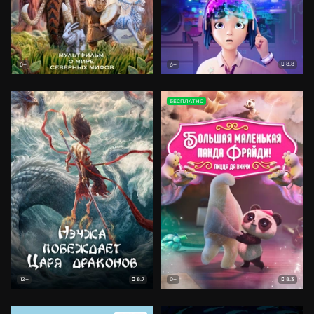
8.8
0+
6+
БЕСПЛАТНО
8.7
8.3
12+
0+