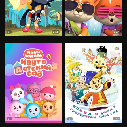
9.8
7.9
0+
0+
8.2
0+
0+