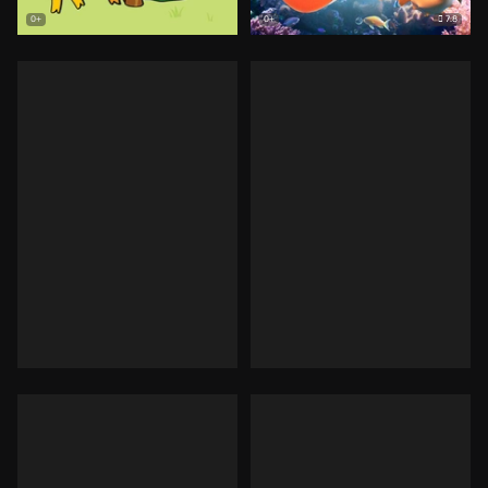
7.8
0+
0+