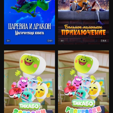
8.1
8.4
0+
6+