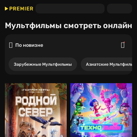
Мультфильмы
смотреть онлайн
По новизне
Зарубежные Мультфильмы
Азиатские Мультфильм