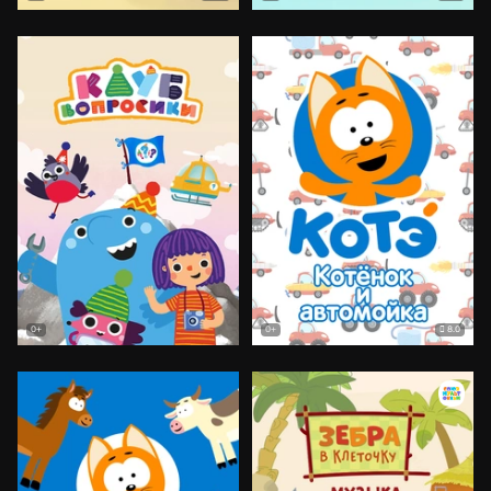
8.0
0+
0+