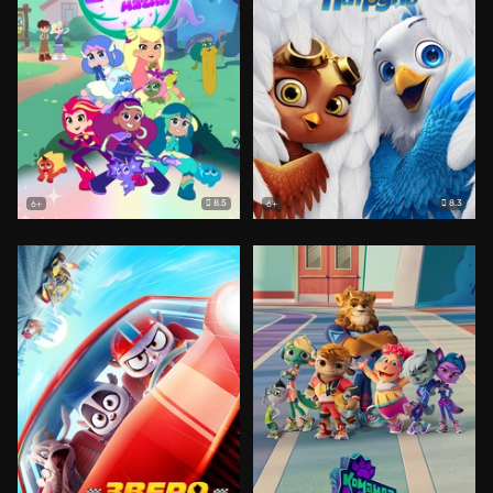
8.5
8.3
6+
6+