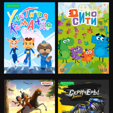
БЕСПЛАТНО
7.7
8.2
0+
0+
БЕСПЛАТНО