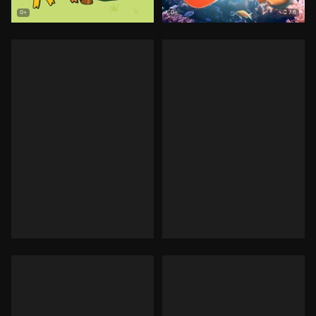
7.8
0+
0+