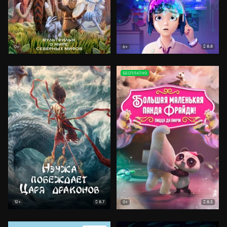
8.8
0+
6+
БЕСПЛАТНО
8.7
8.3
12+
0+