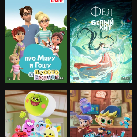
7.8
8.6
0+
12+