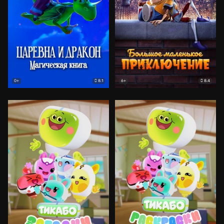
8.1
8.4
0+
6+