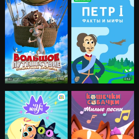
БЕСПЛАТНО
8.0
8.2
6+
6+