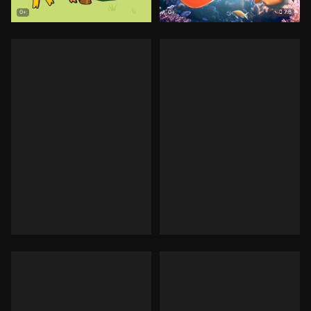
7.8
0+
0+