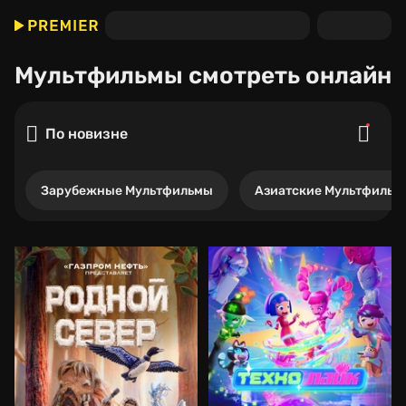
Мультфильмы
смотреть онлайн
По новизне
Зарубежные Мультфильмы
Азиатские Мультфильм