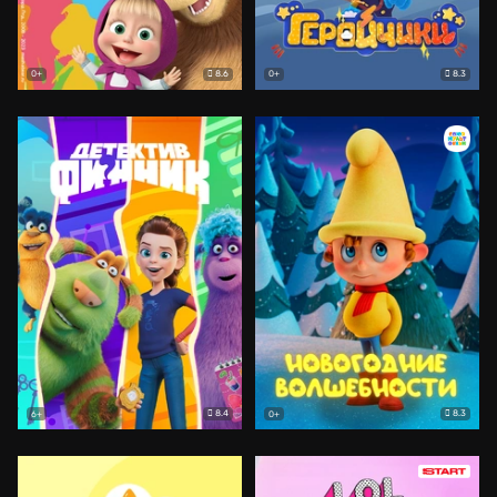
8.6
8.3
0+
0+
8.4
8.3
6+
0+