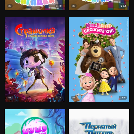
7.8
8.1
0+
0+
7.4
8.6
6+
6+