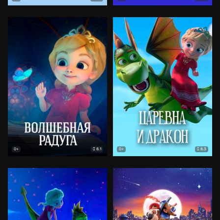
8.1
8.3
0+
0+