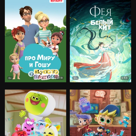
7.8
8.6
0+
12+