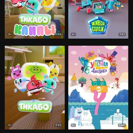
8.0
8.1
0+
6+
9.0
8.6
0+
0+