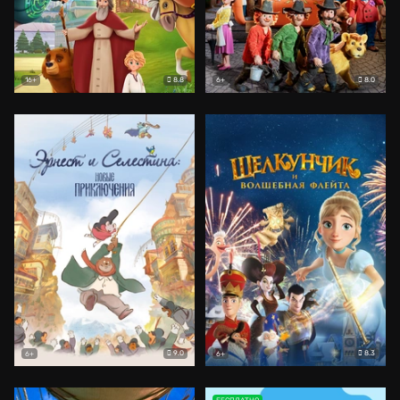
8.8
8.0
16+
6+
9.0
8.3
6+
6+