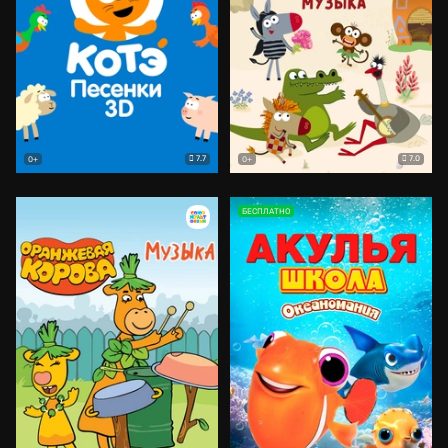
7.7
7.0
0+
0+
БЕСПЛАТНО