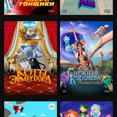
8.5
9.7
6+
0+
7.2
8.3
6+
6+