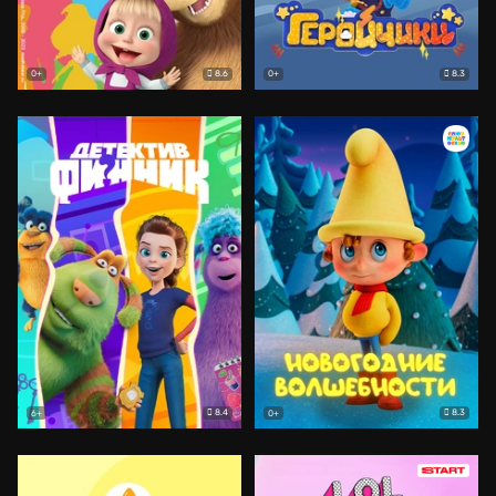
8.6
8.3
0+
0+
8.4
8.3
6+
0+