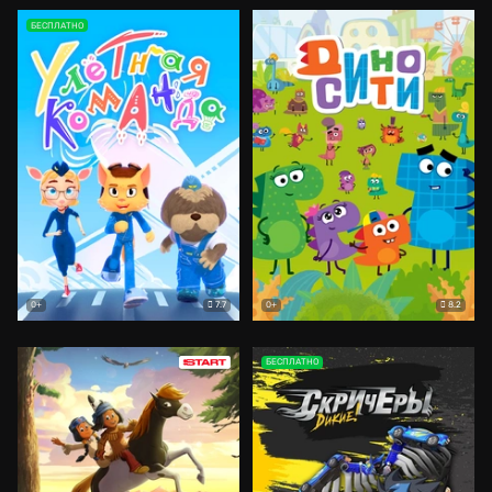
БЕСПЛАТНО
7.7
8.2
0+
0+
БЕСПЛАТНО