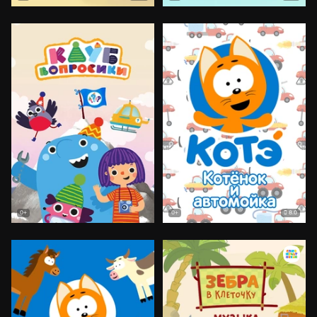
8.0
0+
0+