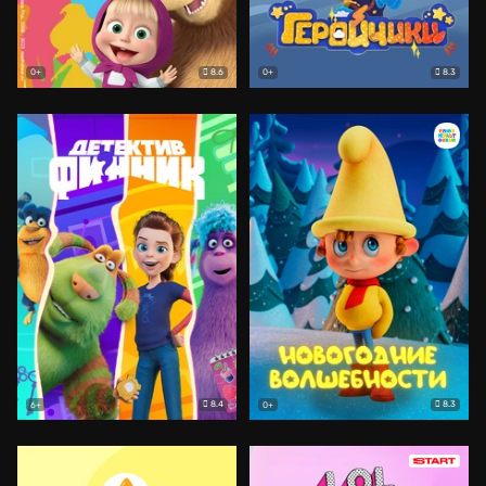
8.6
8.3
0+
0+
8.4
8.3
6+
0+