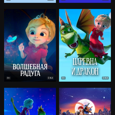
8.2
8.3
0+
0+