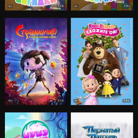
7.8
8.1
0+
0+
7.4
8.6
6+
6+