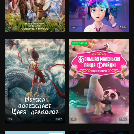
8.8
0+
6+
БЕСПЛАТНО
8.7
8.3
12+
0+