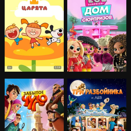
7.9
8.5
0+
6+