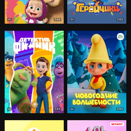
8.6
8.3
0+
0+
8.4
8.3
6+
0+