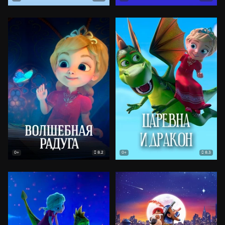
8.2
8.3
0+
0+