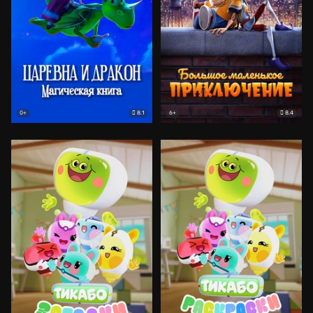
8.1
8.4
0+
6+