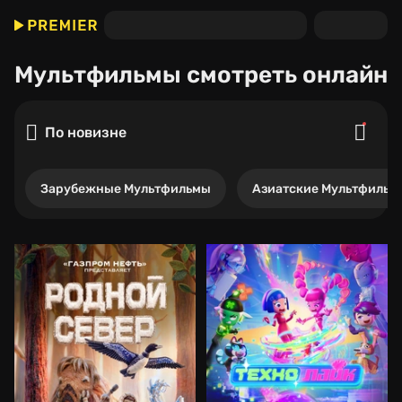
Мультфильмы
смотреть онлайн
По новизне
Зарубежные Мультфильмы
Азиатские Мультфильм