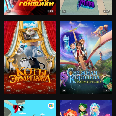
8.5
9.7
6+
0+
7.2
8.3
6+
6+