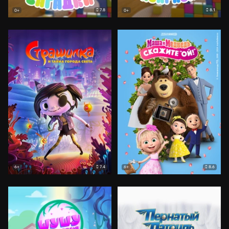
7.8
8.1
0+
0+
7.4
8.6
6+
6+