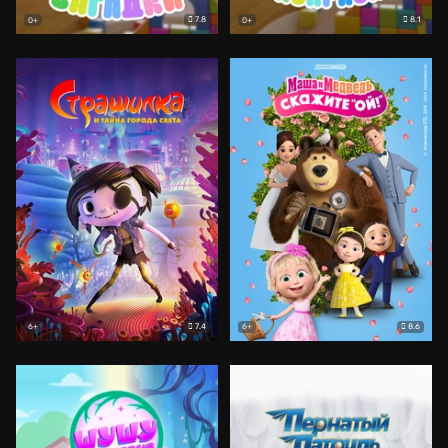
7.8
8.1
0+
0+
7.4
8.6
6+
6+