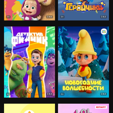
8.6
8.3
0+
0+
8.4
8.3
6+
0+