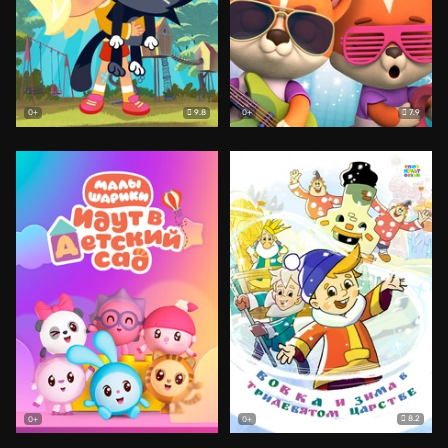
9.8
7.9
0+
0+
8.2
0+
0+