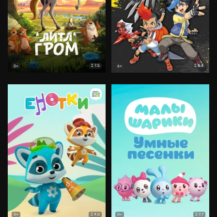
7.5
8.4
0+
6+
9.0
7.7
0+
0+