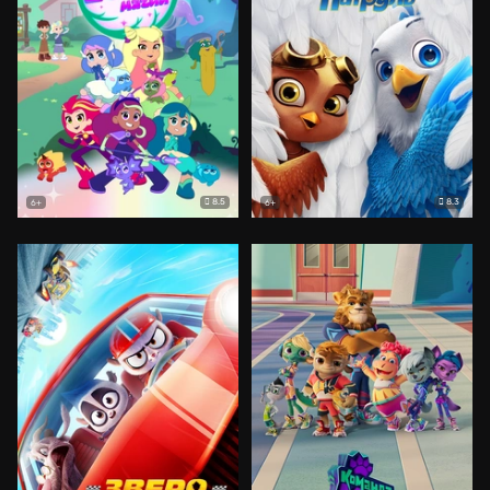
8.5
8.3
6+
6+