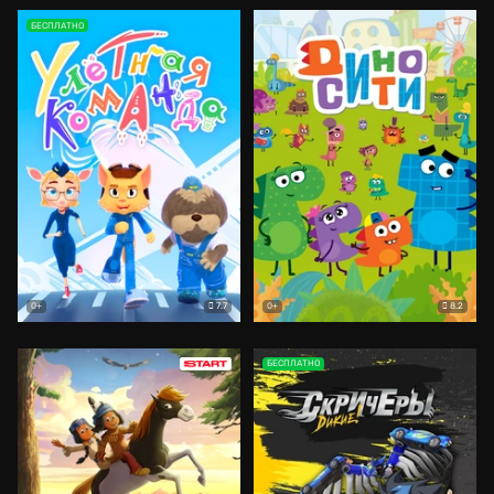
БЕСПЛАТНО
7.7
8.2
0+
0+
БЕСПЛАТНО