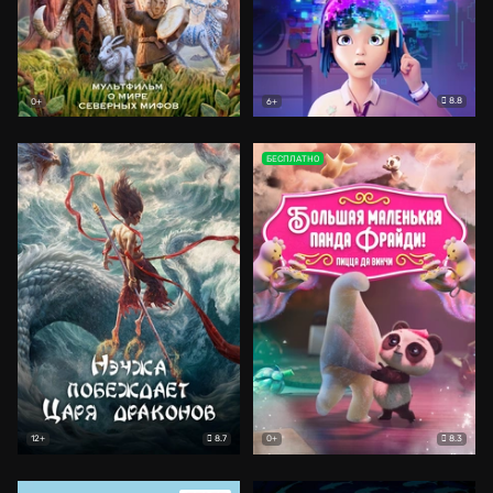
8.8
0+
6+
БЕСПЛАТНО
8.7
8.3
12+
0+