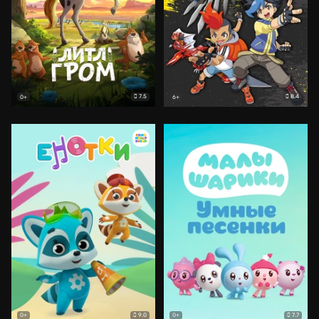
7.5
8.4
0+
6+
9.0
7.7
0+
0+