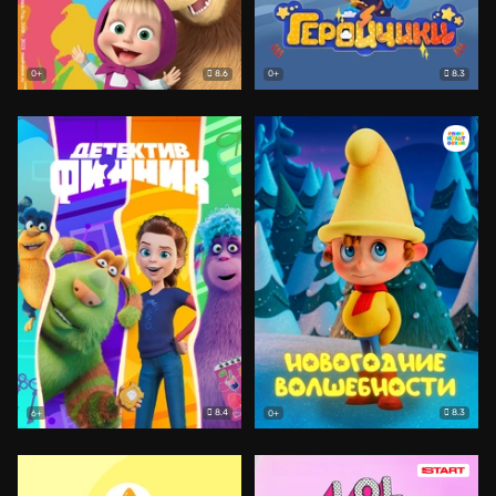
8.6
8.3
0+
0+
8.4
8.3
6+
0+