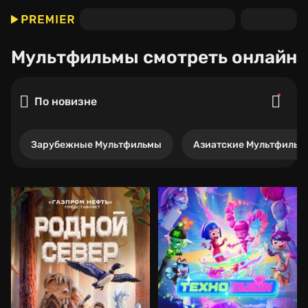
Мультфильмы
смотреть онлайн
По новизне
Зарубежные Мультфильмы
Азиатские Мультфильм