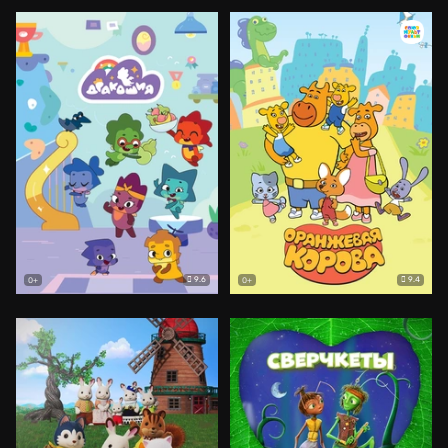
9.6
9.4
0+
0+