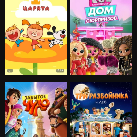
7.9
8.5
0+
6+