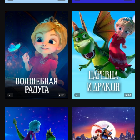
8.1
8.3
0+
0+