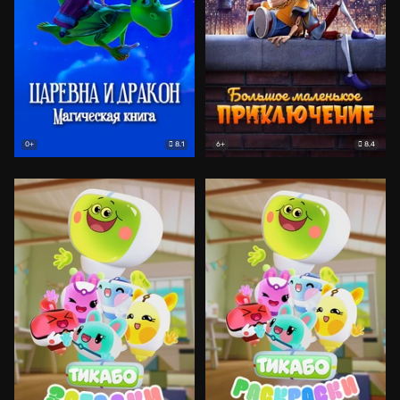
8.1
8.4
0+
6+