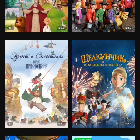
8.8
8.0
16+
6+
9.0
8.3
6+
6+