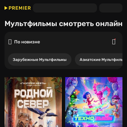
Мультфильмы
смотреть онлайн
По новизне
Зарубежные Мультфильмы
Азиатские Мультфильм