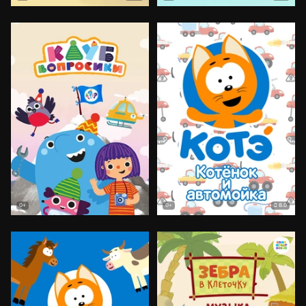
8.0
0+
0+