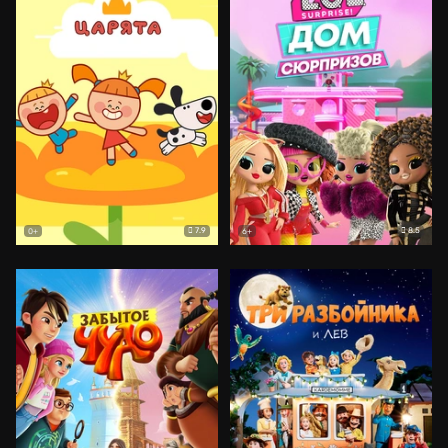
7.9
8.5
0+
6+