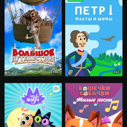
БЕСПЛАТНО
8.0
8.2
6+
6+