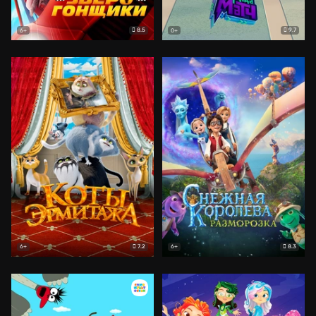
8.5
9.7
6+
0+
7.2
8.3
6+
6+