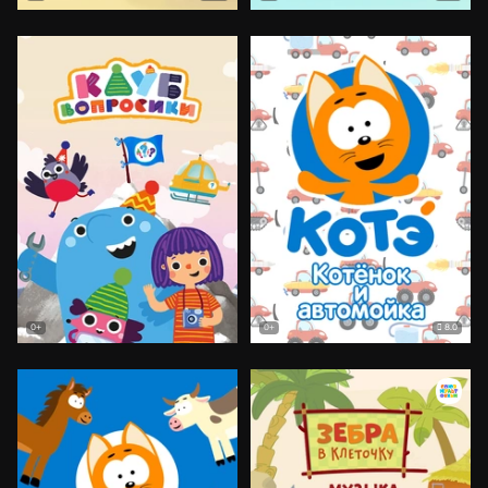
8.0
0+
0+