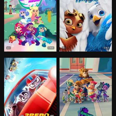
8.5
8.3
6+
6+