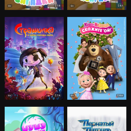
7.8
8.1
0+
0+
7.4
8.6
6+
6+