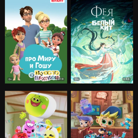
7.8
8.6
0+
12+