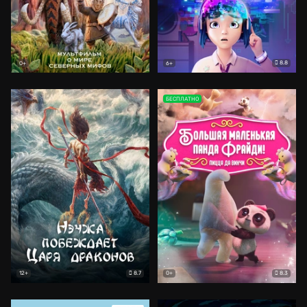
8.8
0+
6+
БЕСПЛАТНО
8.7
8.3
12+
0+