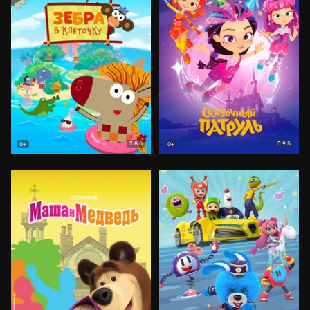
8.0
9.5
0+
0+