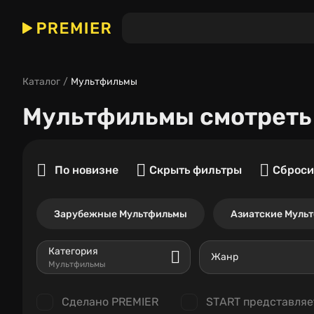
Каталог
Мультфильмы
Мультфильмы
смотреть
По новизне
Скрыть фильтры
Сброси
Зарубежные Мультфильмы
Азиатские Муль
Категория
Жанр
Мультфильмы
Сделано PREMIER
START представляе