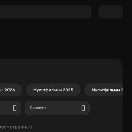
ы 2026
Мультфильмы 2025
Мультфильмы 2024
Сюжеты
росмотренные