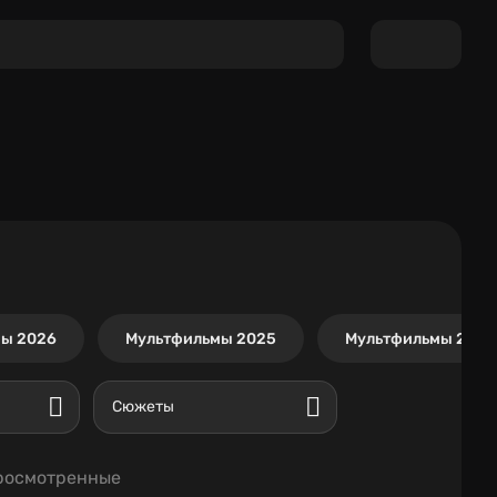
ы 2026
Мультфильмы 2025
Мультфильмы 2024
Сюжеты
росмотренные