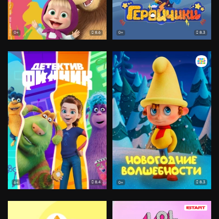
8.6
8.3
0+
0+
8.4
8.3
6+
0+