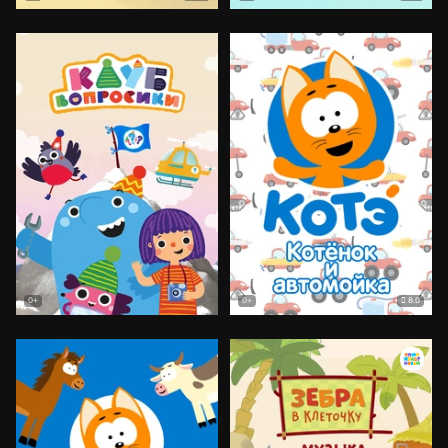
8.0
0+
0+