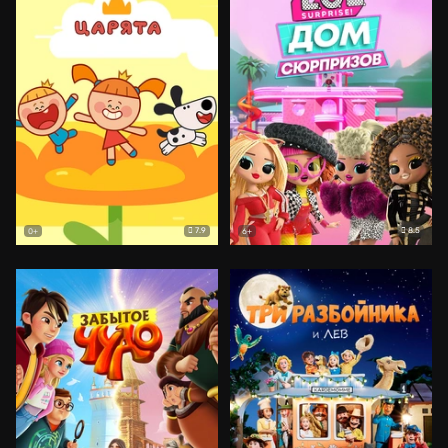
7.9
8.5
0+
6+