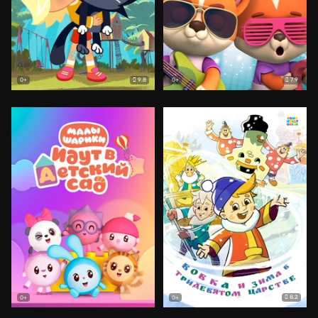
9.8
7.9
0+
0+
8.2
0+
0+