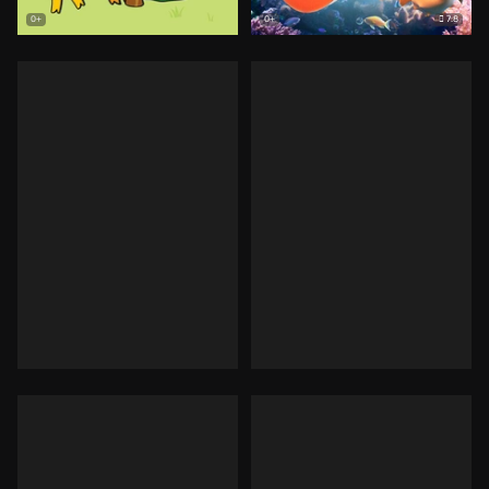
7.8
0+
0+