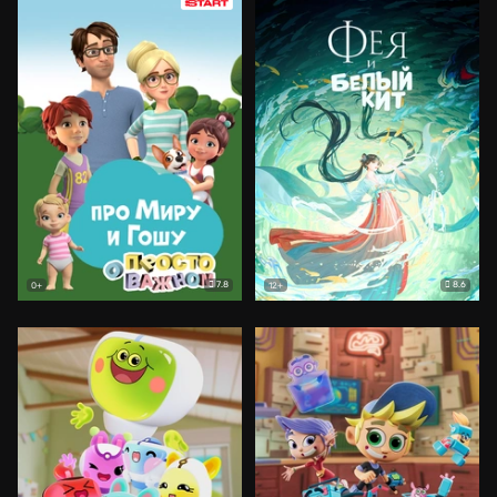
7.8
8.6
0+
12+