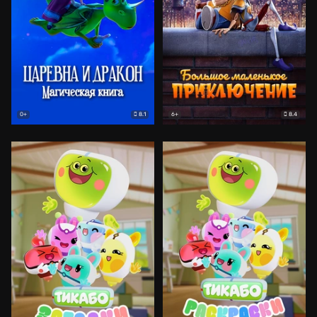
8.1
8.4
0+
6+