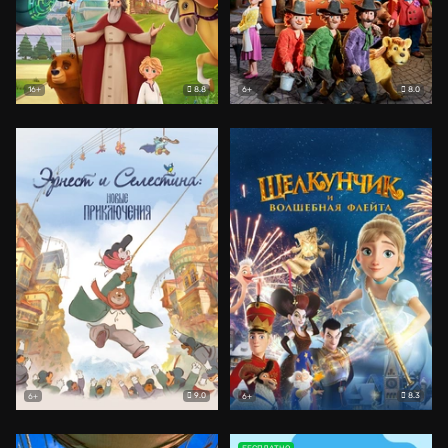
8.8
8.0
16+
6+
9.0
8.3
6+
6+