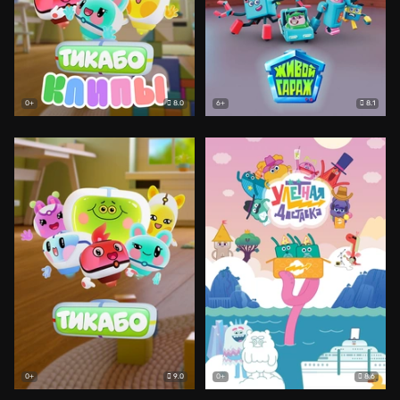
8.0
8.1
0+
6+
9.0
8.6
0+
0+