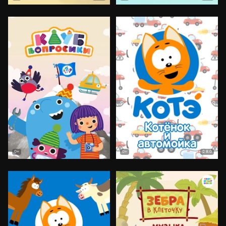
8.0
0+
0+