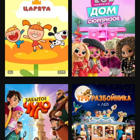
7.9
8.5
0+
6+