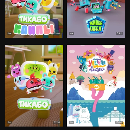
8.0
8.1
0+
6+
9.0
8.6
0+
0+