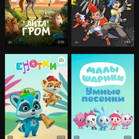
7.5
8.4
0+
6+
9.0
7.7
0+
0+