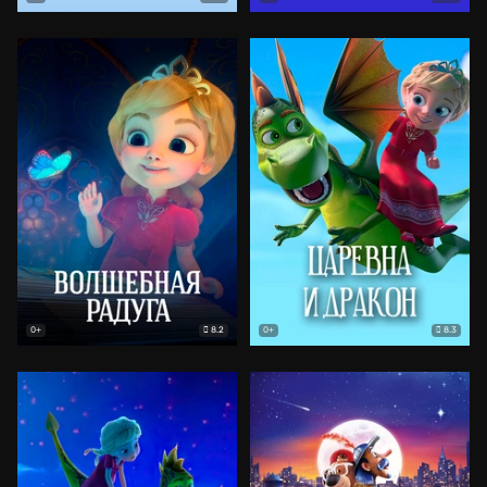
8.2
8.3
0+
0+