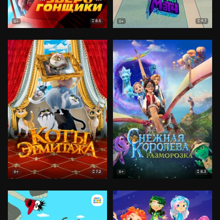
8.5
9.7
6+
0+
7.2
8.3
6+
6+