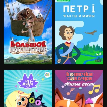
БЕСПЛАТНО
8.0
8.2
6+
6+