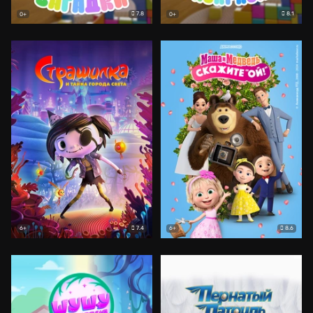
7.8
8.1
0+
0+
7.4
8.6
6+
6+