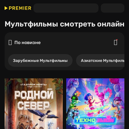
Мультфильмы
смотреть онлайн
По новизне
Зарубежные Мультфильмы
Азиатские Мультфильм