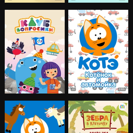
8.0
0+
0+