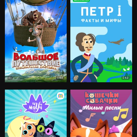
БЕСПЛАТНО
8.0
8.2
6+
6+