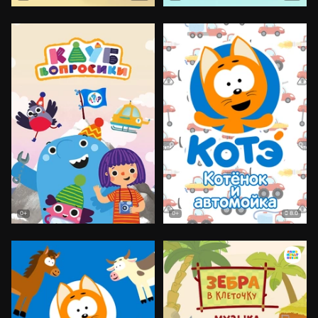
8.0
0+
0+