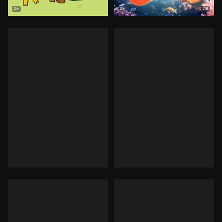
7.8
0+
0+