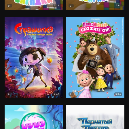
7.8
8.1
0+
0+
7.4
8.6
6+
6+