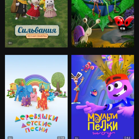
0+
6+
7.8
8.2
0+
0+