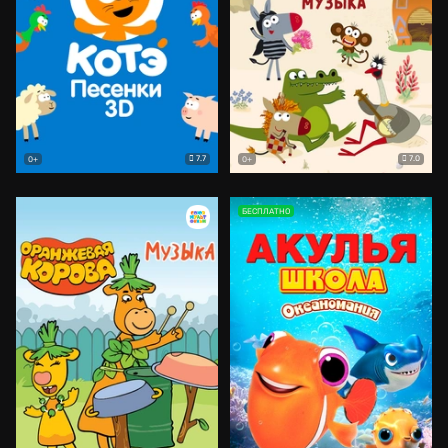
7.7
7.0
0+
0+
БЕСПЛАТНО