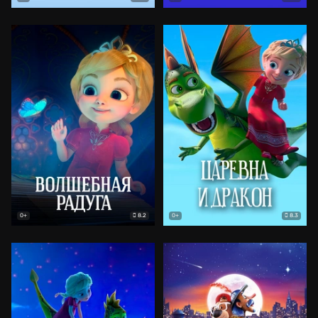
8.2
8.3
0+
0+