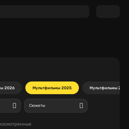
ы 2026
Мультфильмы 2025
Мультфильмы 2024
Сюжеты
росмотренные