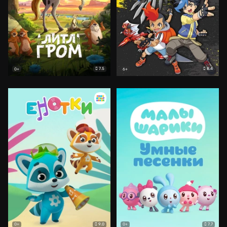
7.5
8.4
0+
6+
9.0
7.7
0+
0+