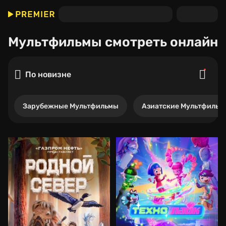
Мультфильмы
смотреть онлайн
По новизне
Зарубежные Мультфильмы
Азиатские Мультфильм