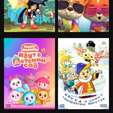
9.8
7.9
0+
0+
8.2
0+
0+