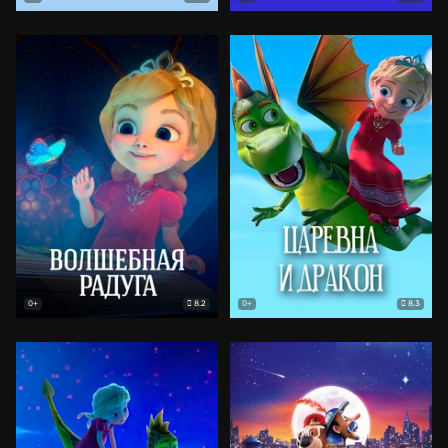
8.2
8.3
0+
0+