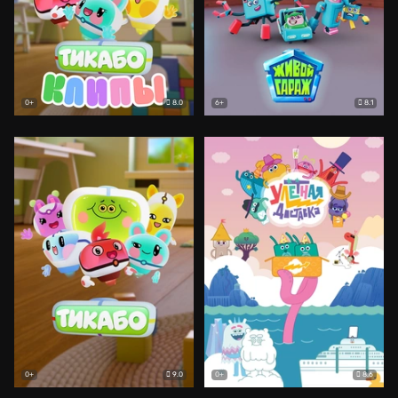
8.0
8.1
0+
6+
9.0
8.6
0+
0+