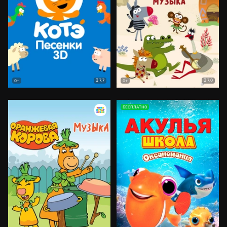
7.7
7.0
0+
0+
БЕСПЛАТНО