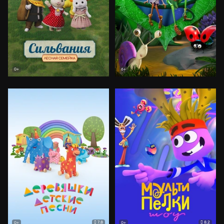
0+
6+
7.8
8.2
0+
0+