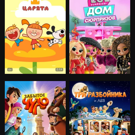
7.9
8.5
0+
6+