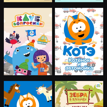
8.0
0+
0+