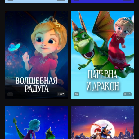
8.2
8.3
0+
0+