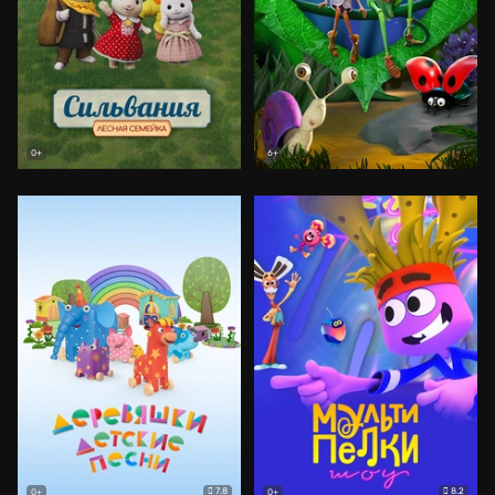
0+
6+
7.8
8.2
0+
0+