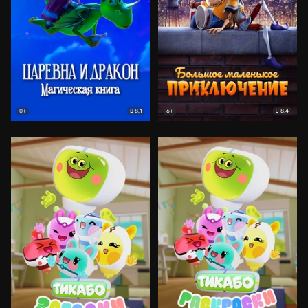
8.1
8.4
0+
6+