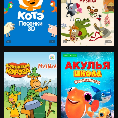
7.7
7.0
0+
0+
БЕСПЛАТНО