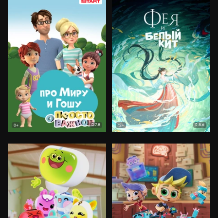
7.8
8.6
0+
12+