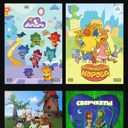
9.6
9.4
0+
0+