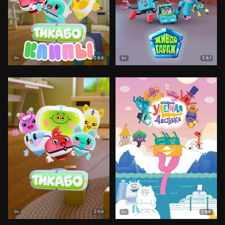
8.0
8.1
0+
6+
9.0
8.6
0+
0+