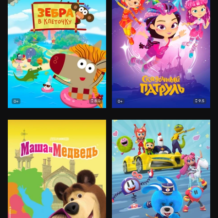
8.0
9.5
0+
0+