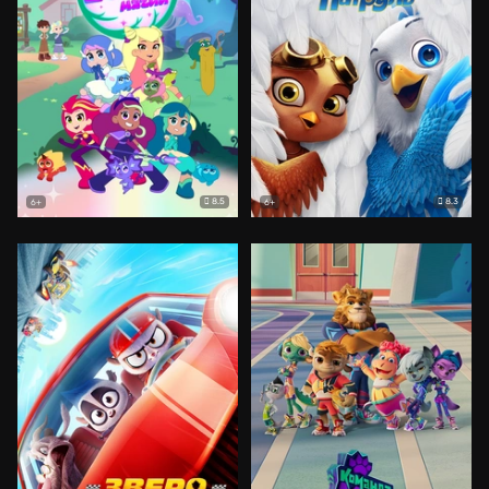
8.5
8.3
6+
6+