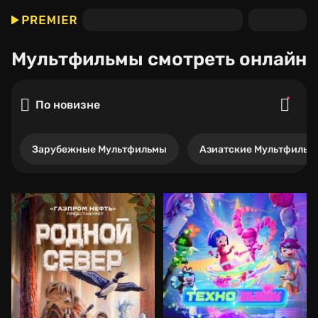
Мультфильмы
смотреть онлайн
По новизне
Зарубежные Мультфильмы
Азиатские Мультфильм