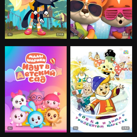
9.8
7.9
0+
0+
8.2
0+
0+