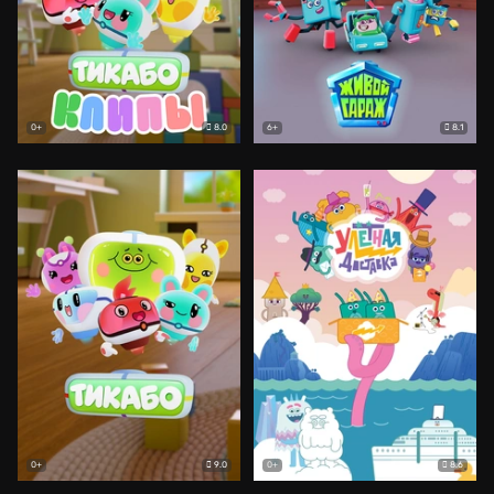
8.0
8.1
0+
6+
9.0
8.6
0+
0+