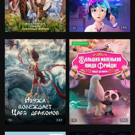
8.8
0+
6+
БЕСПЛАТНО
8.7
8.3
12+
0+