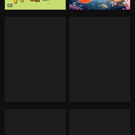
7.8
0+
0+