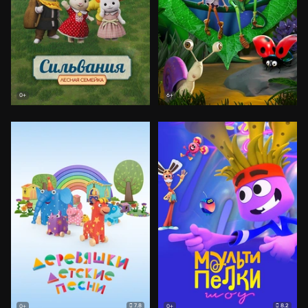
0+
6+
7.8
8.2
0+
0+