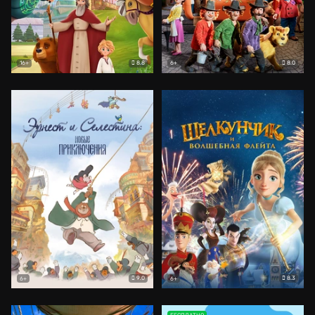
8.8
8.0
16+
6+
9.0
8.3
6+
6+