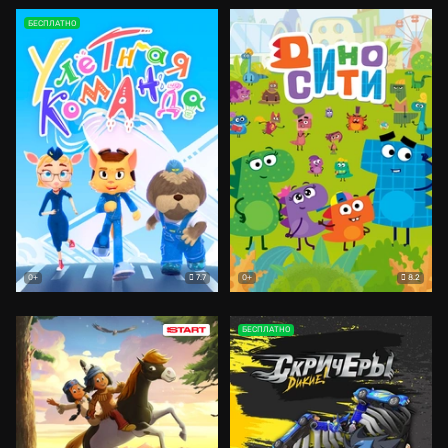
БЕСПЛАТНО
7.7
8.2
0+
0+
БЕСПЛАТНО