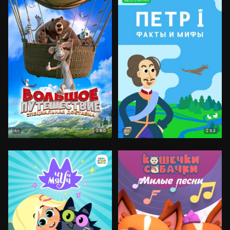
БЕСПЛАТНО
8.0
8.2
6+
6+