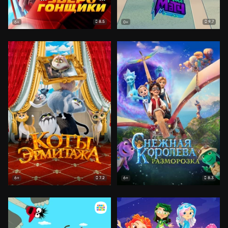
8.5
9.7
6+
0+
7.2
8.3
6+
6+