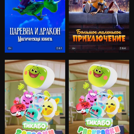
8.1
8.4
0+
6+