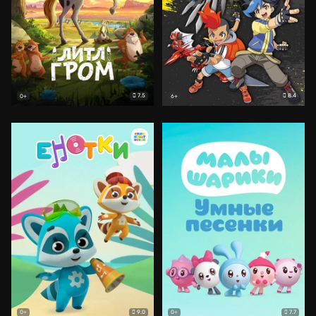
7.5
8.4
0+
6+
9.0
7.7
0+
0+