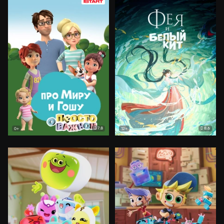
7.8
8.6
0+
12+