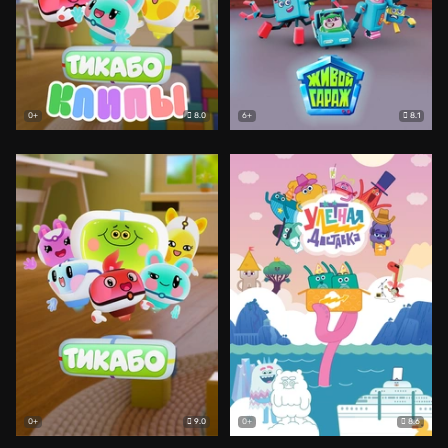
8.0
8.1
0+
6+
9.0
8.6
0+
0+