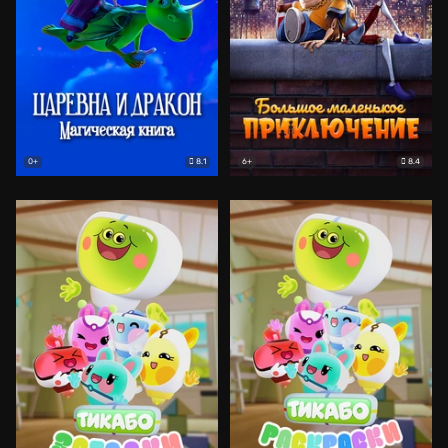
8.1
8.4
0+
6+