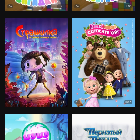
7.8
8.1
0+
0+
7.4
8.6
6+
6+