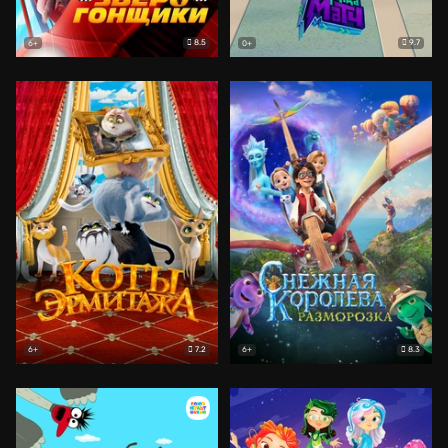
8.5
9.7
6+
0+
7.2
8.3
6+
6+