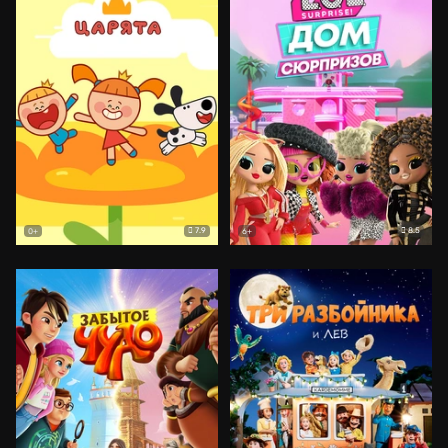
7.9
8.5
0+
6+