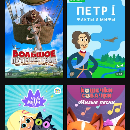
БЕСПЛАТНО
8.0
8.2
6+
6+