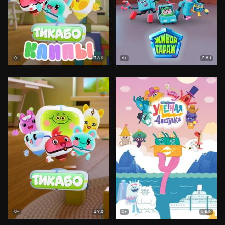
8.0
8.1
0+
6+
9.0
8.6
0+
0+