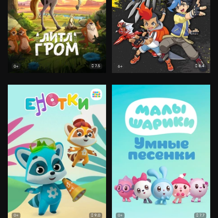
7.5
8.4
0+
6+
9.0
7.7
0+
0+