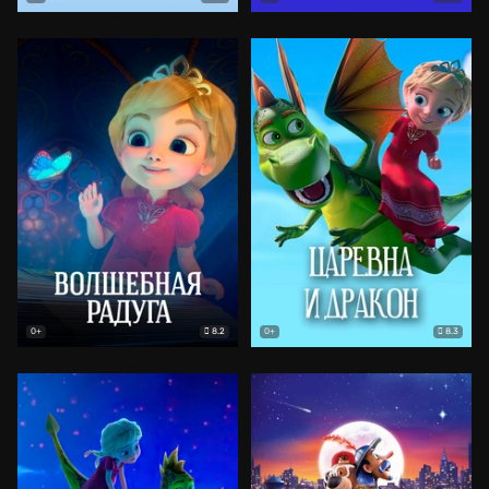
8.2
8.3
0+
0+