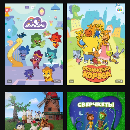
9.6
9.4
0+
0+