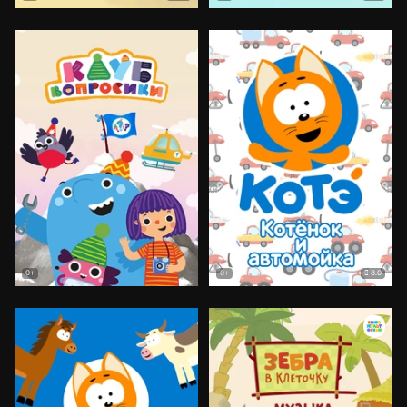
8.0
0+
0+