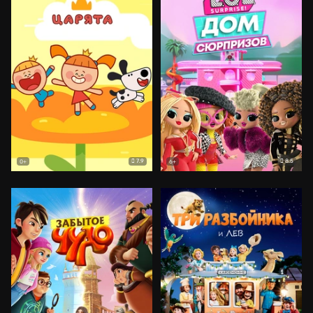
7.9
8.5
0+
6+