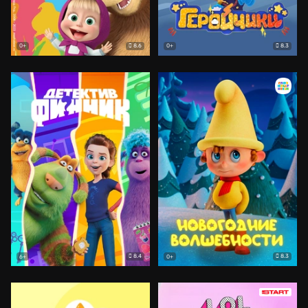
8.6
8.3
0+
0+
8.4
8.3
6+
0+