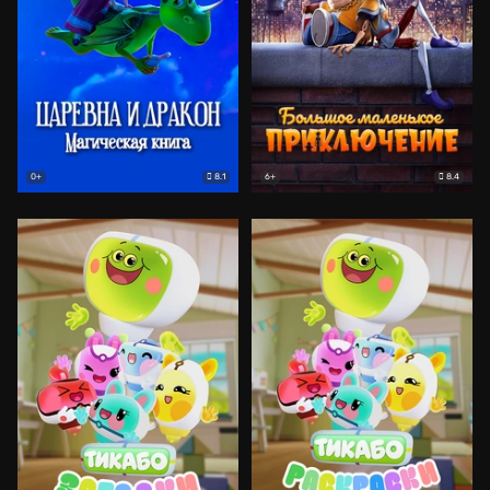
8.1
8.4
0+
6+