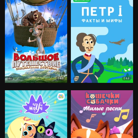
БЕСПЛАТНО
8.0
8.2
6+
6+