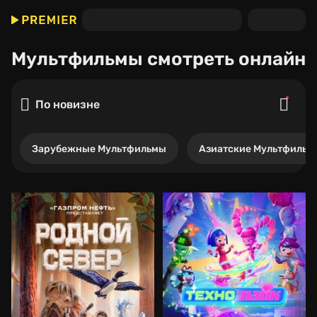
Мультфильмы
смотреть онлайн
По новизне
Зарубежные Мультфильмы
Азиатские Мультфильм