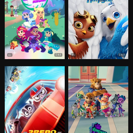
8.5
8.3
6+
6+