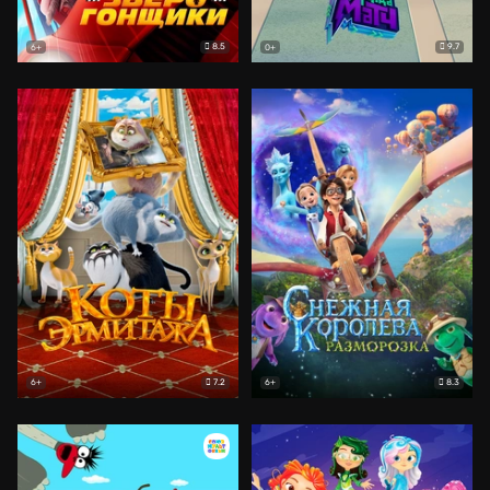
8.5
9.7
6+
0+
7.2
8.3
6+
6+