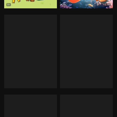
7.8
0+
0+