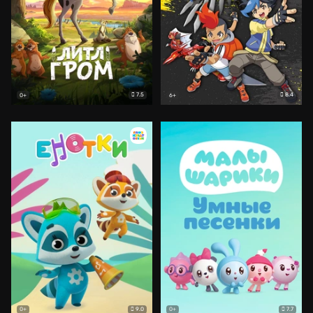
7.5
8.4
0+
6+
9.0
7.7
0+
0+