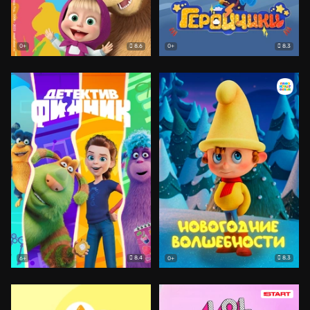
8.6
8.3
0+
0+
8.4
8.3
6+
0+