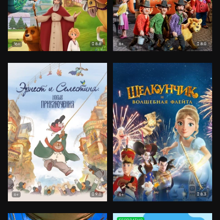
8.8
8.0
16+
6+
9.0
8.3
6+
6+