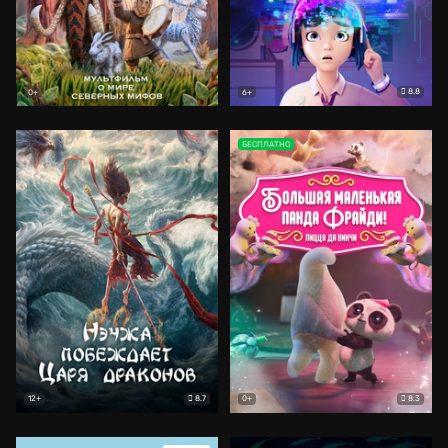
8.8
0+
6+
БЕСПЛАТНО
8.7
8.3
12+
0+