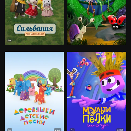
0+
6+
7.8
8.2
0+
0+