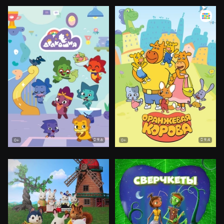
9.6
9.4
0+
0+