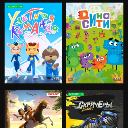
БЕСПЛАТНО
7.7
8.2
0+
0+
БЕСПЛАТНО