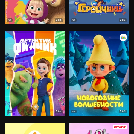
8.6
8.3
0+
0+
8.4
8.3
6+
0+