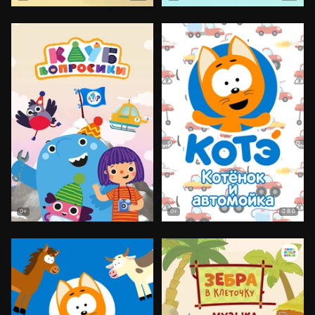
8.0
0+
0+