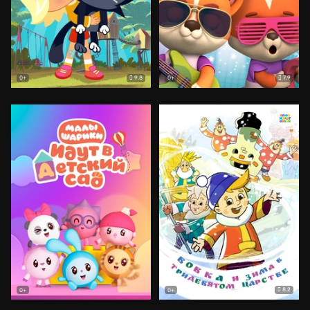
9.8
7.9
0+
0+
8.2
0+
0+