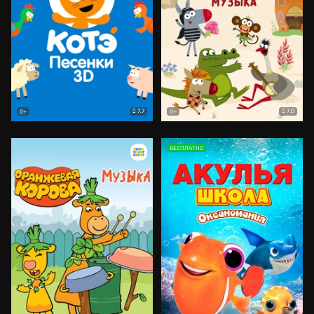
7.7
7.0
0+
0+
БЕСПЛАТНО