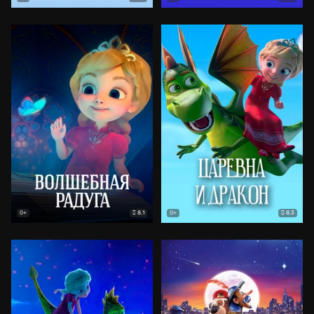
8.1
8.3
0+
0+