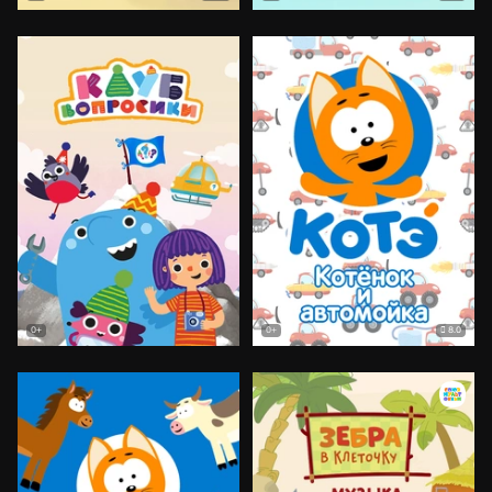
8.0
0+
0+