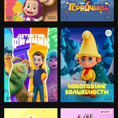
8.6
8.3
0+
0+
8.4
8.3
6+
0+