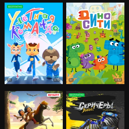
БЕСПЛАТНО
7.7
8.2
0+
0+
БЕСПЛАТНО