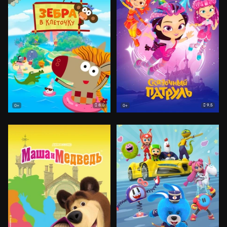
8.0
9.5
0+
0+