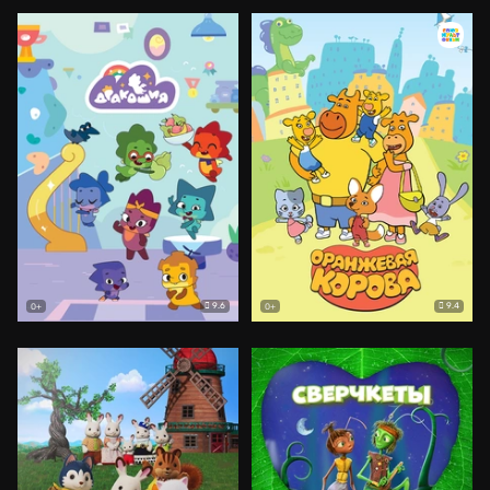
9.6
9.4
0+
0+