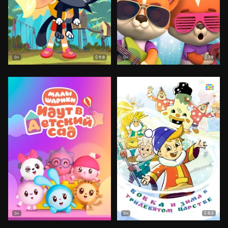
9.8
7.9
0+
0+
8.2
0+
0+