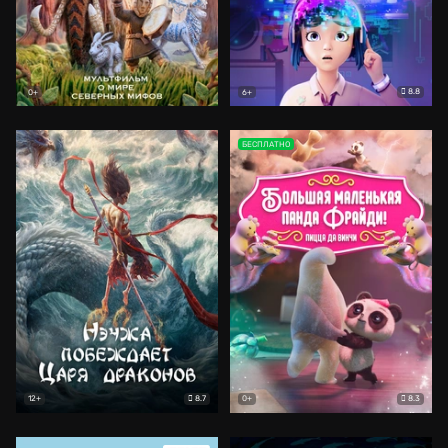
8.8
0+
6+
БЕСПЛАТНО
8.7
8.3
12+
0+