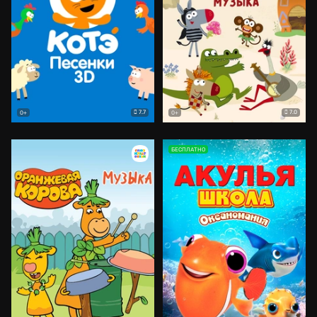
7.7
7.0
0+
0+
БЕСПЛАТНО