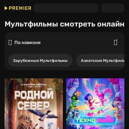
Мультфильмы
смотреть онлайн
По новизне
Зарубежные Мультфильмы
Азиатские Мультфильм