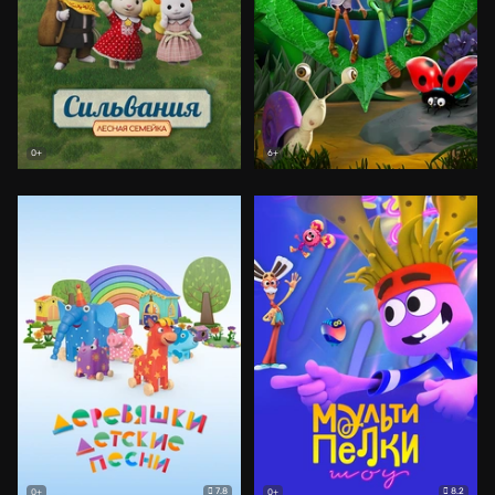
0+
6+
7.8
8.2
0+
0+