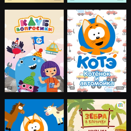
8.0
0+
0+