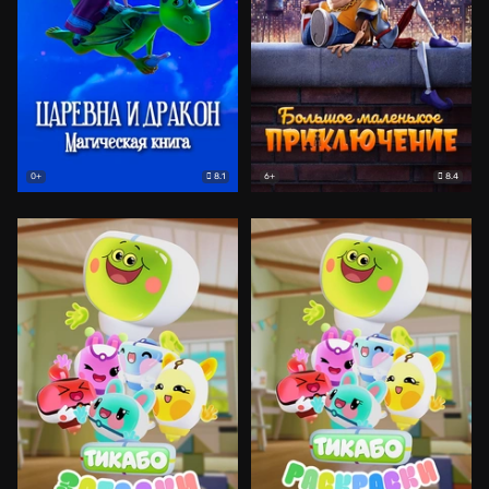
8.1
8.4
0+
6+