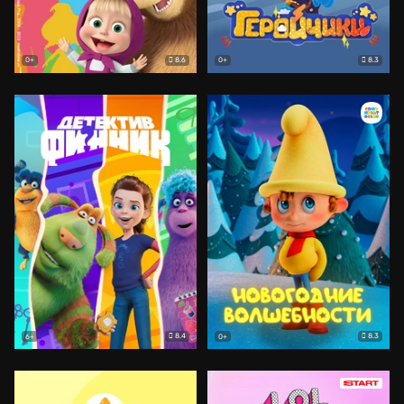
8.6
8.3
0+
0+
8.4
8.3
6+
0+