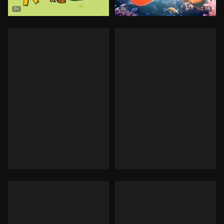
7.8
0+
0+