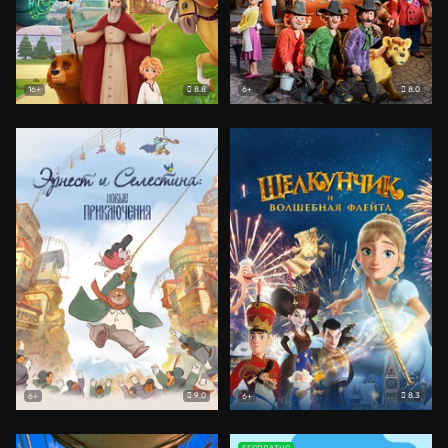
8.8
8.0
16+
6+
9.0
8.3
6+
6+