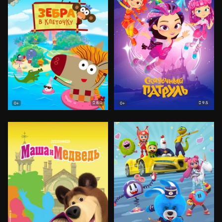
8.0
9.5
0+
0+