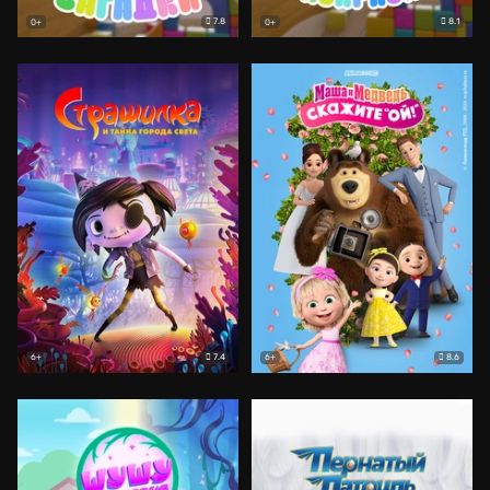
7.8
8.1
0+
0+
7.4
8.6
6+
6+