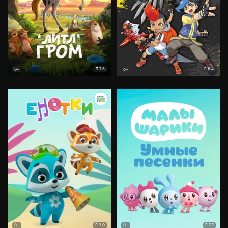
7.5
8.4
0+
6+
9.0
7.7
0+
0+