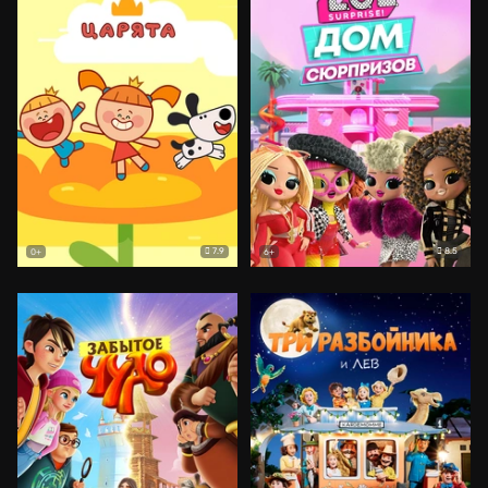
7.9
8.5
0+
6+