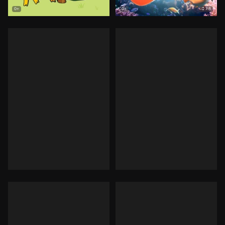
7.8
0+
0+