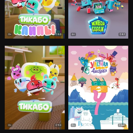
8.0
8.1
0+
6+
9.0
8.6
0+
0+