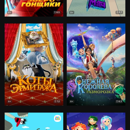
8.5
9.7
6+
0+
7.2
8.3
6+
6+