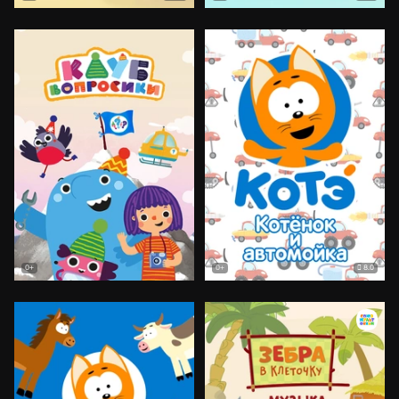
8.0
0+
0+