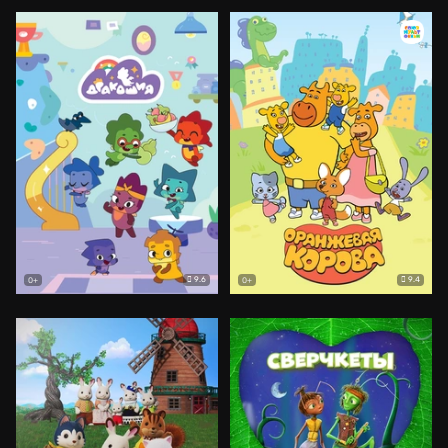
9.6
9.4
0+
0+