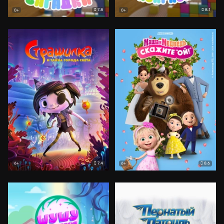
7.8
8.1
0+
0+
7.4
8.6
6+
6+