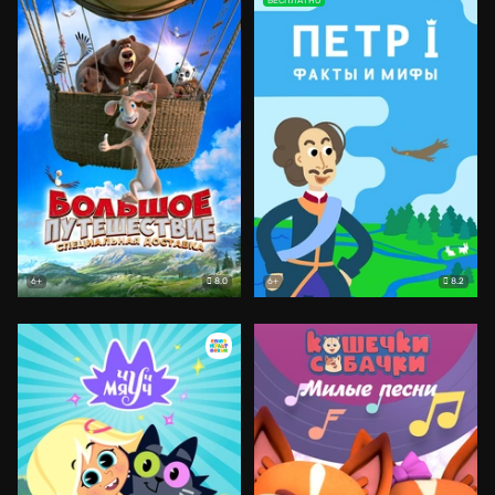
БЕСПЛАТНО
8.0
8.2
6+
6+