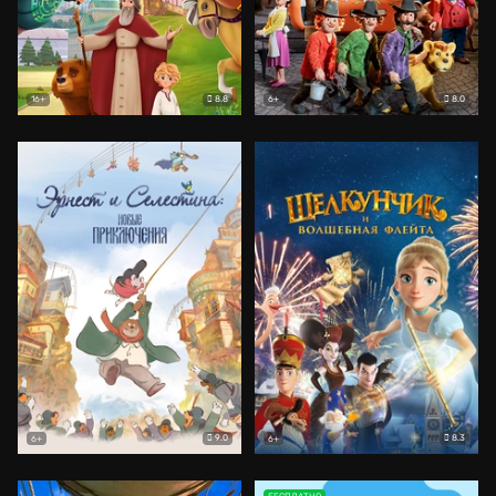
8.8
8.0
16+
6+
9.0
8.3
6+
6+