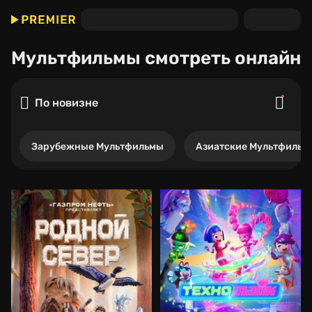
Мультфильмы
смотреть онлайн
По новизне
Зарубежные Мультфильмы
Азиатские Мультфильм