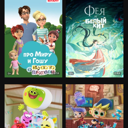
7.8
8.6
0+
12+