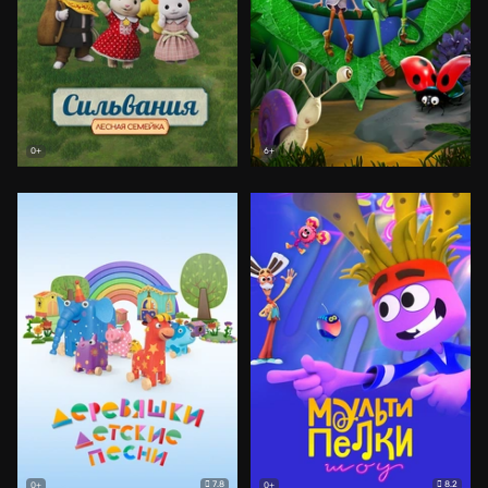
0+
6+
7.8
8.2
0+
0+