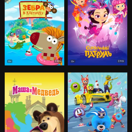
8.0
9.5
0+
0+