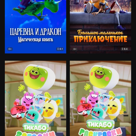
8.1
8.4
0+
6+