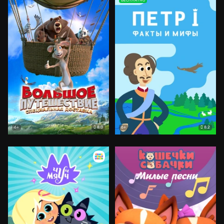
БЕСПЛАТНО
8.0
8.2
6+
6+