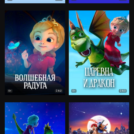
8.2
8.3
0+
0+