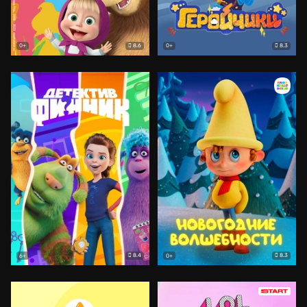
8.6
8.3
0+
0+
8.4
8.3
6+
0+