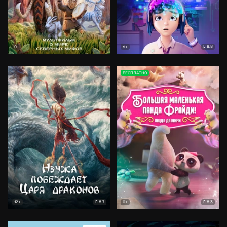
8.8
0+
6+
БЕСПЛАТНО
8.7
8.3
12+
0+