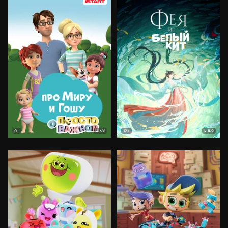
7.8
8.6
0+
12+