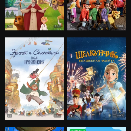
8.8
8.0
16+
6+
9.0
8.3
6+
6+