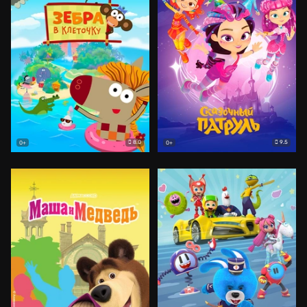
8.0
9.5
0+
0+