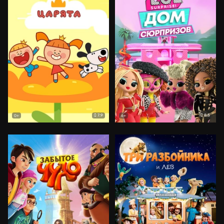
7.9
8.5
0+
6+