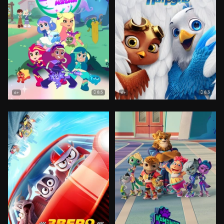
8.5
8.3
6+
6+