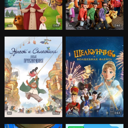
8.8
8.0
16+
6+
9.0
8.3
6+
6+