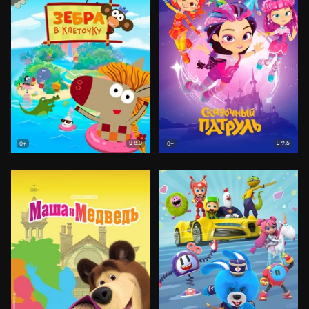
8.0
9.5
0+
0+