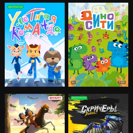
БЕСПЛАТНО
7.7
8.2
0+
0+
БЕСПЛАТНО