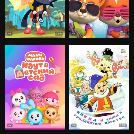
9.8
7.9
0+
0+
8.2
0+
0+