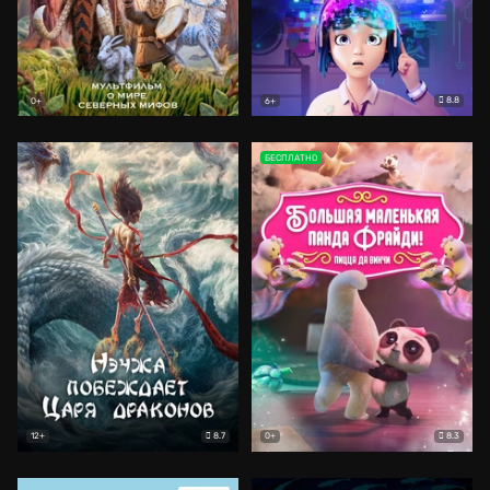
8.8
0+
6+
БЕСПЛАТНО
8.7
8.3
12+
0+