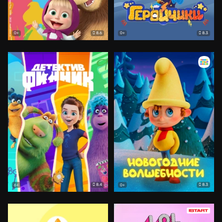
8.6
8.3
0+
0+
8.4
8.3
6+
0+