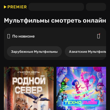
Мультфильмы
смотреть онлайн
По новизне
Зарубежные Мультфильмы
Азиатские Мультфильм