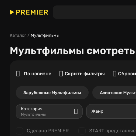
Каталог
Мультфильмы
Мультфильмы
смотреть
По новизне
Скрыть фильтры
Сброси
Зарубежные Мультфильмы
Азиатские Муль
Категория
Жанр
Мультфильмы
Сделано PREMIER
START представляе