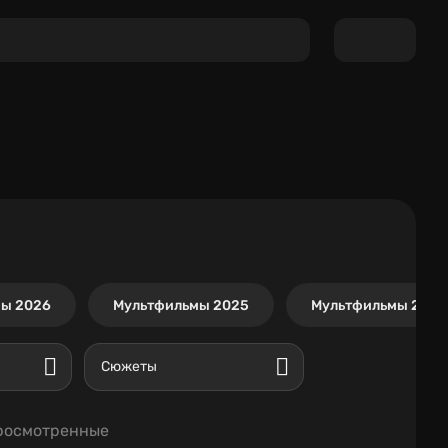
ы 2026
Мультфильмы 2025
Мультфильмы 2024
Сюжеты
росмотренные