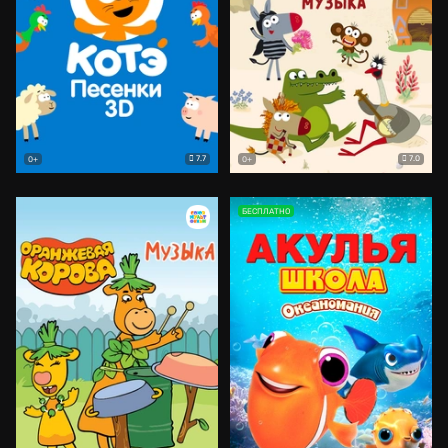
7.7
7.0
0+
0+
БЕСПЛАТНО