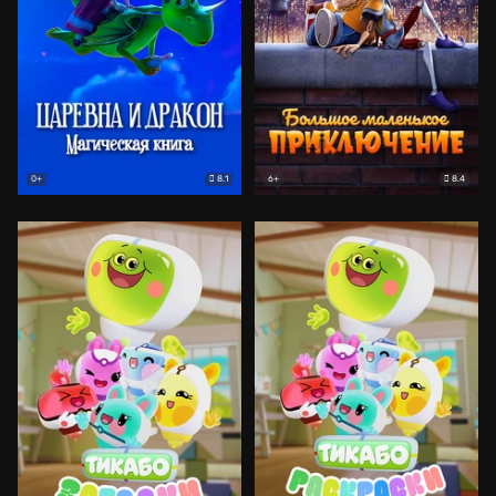
8.1
8.4
0+
6+