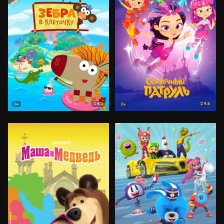
8.0
9.5
0+
0+