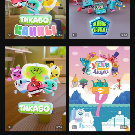
8.0
8.1
0+
6+
9.0
8.6
0+
0+