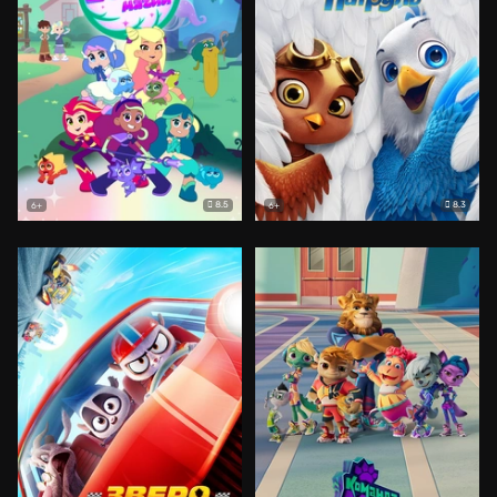
8.5
8.3
6+
6+