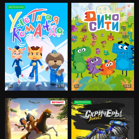
БЕСПЛАТНО
7.7
8.2
0+
0+
БЕСПЛАТНО