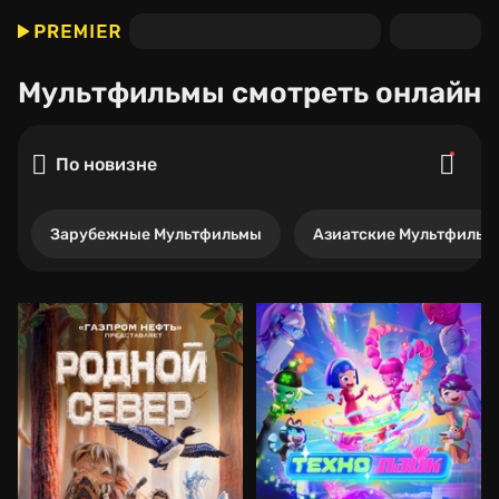
Мультфильмы
смотреть онлайн
По новизне
Зарубежные Мультфильмы
Азиатские Мультфильм