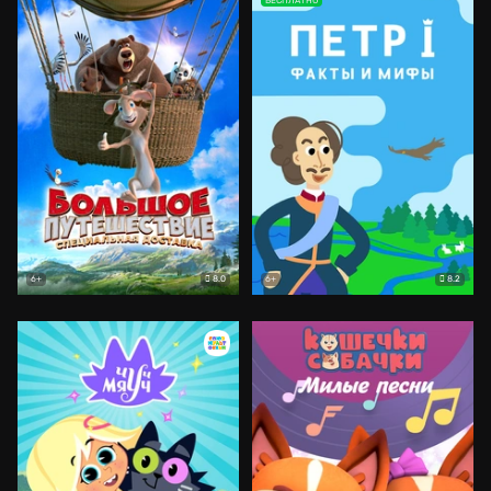
БЕСПЛАТНО
8.0
8.2
6+
6+