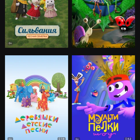
0+
6+
7.8
8.2
0+
0+