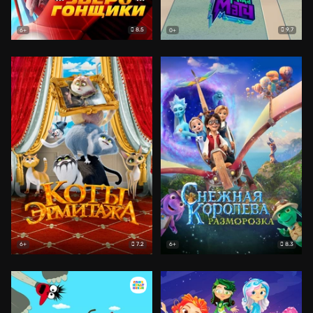
8.5
9.7
6+
0+
7.2
8.3
6+
6+