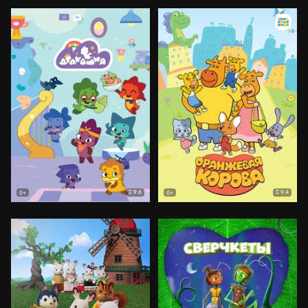
9.6
9.4
0+
0+