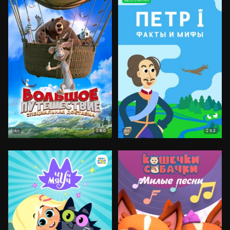
БЕСПЛАТНО
8.0
8.2
6+
6+