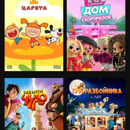
7.9
8.5
0+
6+