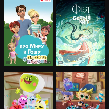
7.8
8.6
0+
12+