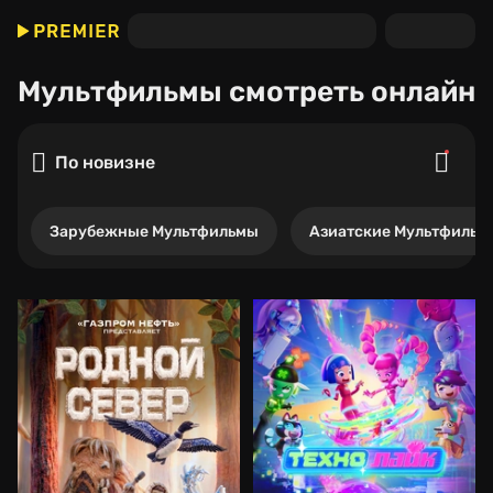
Мультфильмы
смотреть онлайн
По новизне
Зарубежные Мультфильмы
Азиатские Мультфильм