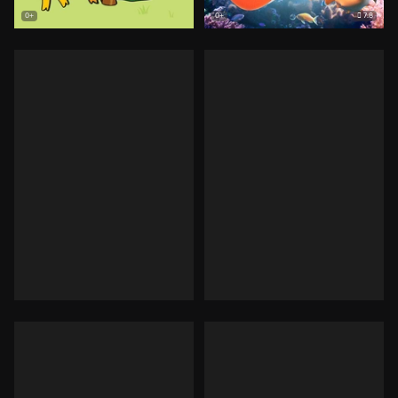
7.8
0+
0+