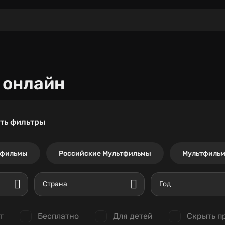
 онлайн
ть фильтры
тфильмы
Российские Мультфильмы
Мультфильм
Страна
Год
т
Бесплатно
Для детей
Скрыть п