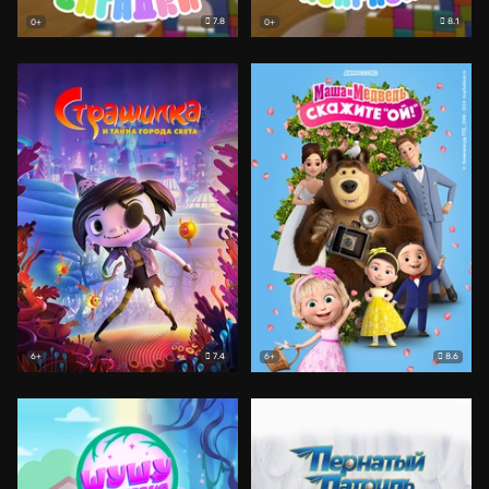
7.8
8.1
0+
0+
7.4
8.6
6+
6+