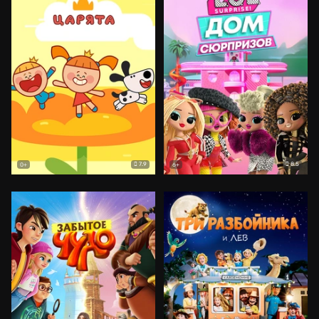
7.9
8.5
0+
6+