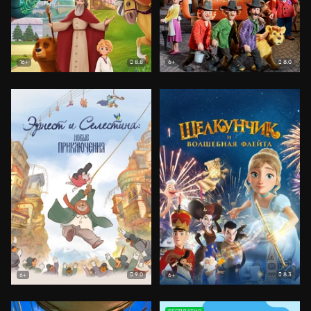
8.8
8.0
16+
6+
9.0
8.3
6+
6+