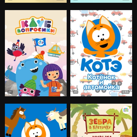
8.0
0+
0+