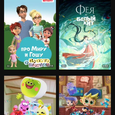
7.8
8.6
0+
12+