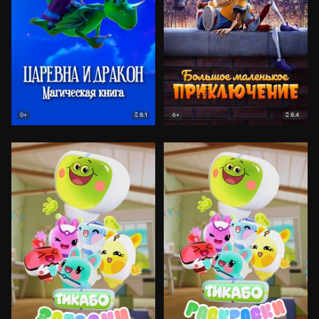
8.1
8.4
0+
6+