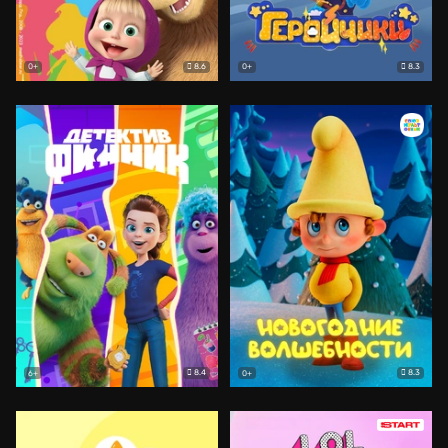
8.6
8.3
0+
0+
8.4
8.3
6+
0+