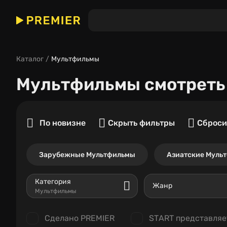
Каталог
Мультфильмы
Мультфильмы
смотреть
По новизне
Скрыть фильтры
Сброси
Зарубежные Мультфильмы
Азиатские Муль
Категория
Жанр
Мультфильмы
Сделано PREMIER
START представляе