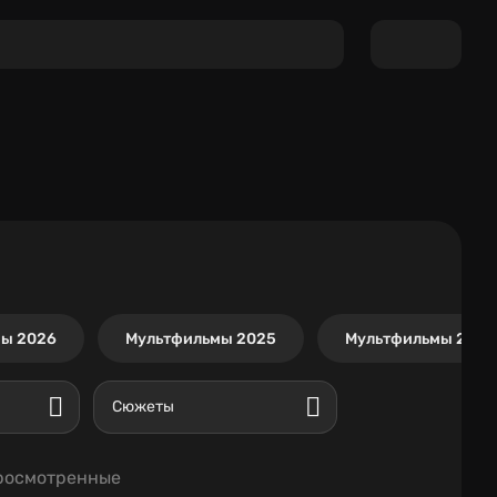
ы 2026
Мультфильмы 2025
Мультфильмы 2024
Сюжеты
росмотренные