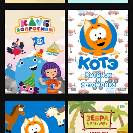
8.0
0+
0+