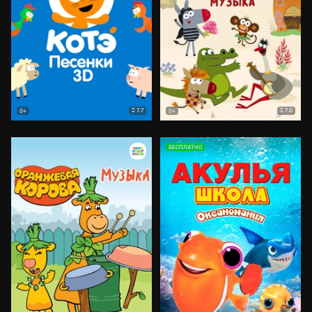
7.7
7.0
0+
0+
БЕСПЛАТНО