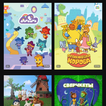
9.6
9.4
0+
0+