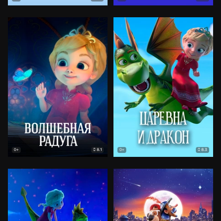
8.1
8.3
0+
0+