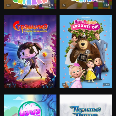
7.8
8.1
0+
0+
7.4
8.6
6+
6+