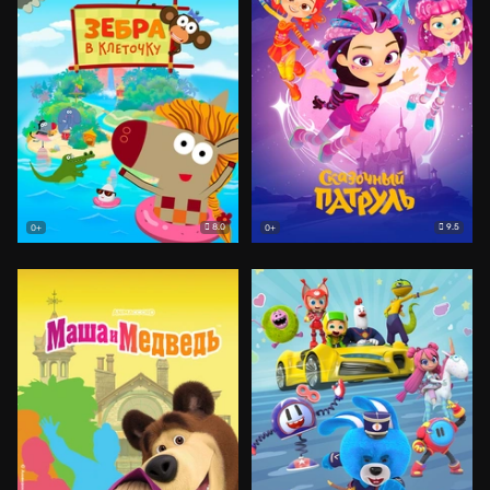
8.0
9.5
0+
0+