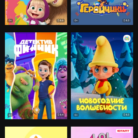
8.6
8.3
0+
0+
8.4
8.3
6+
0+