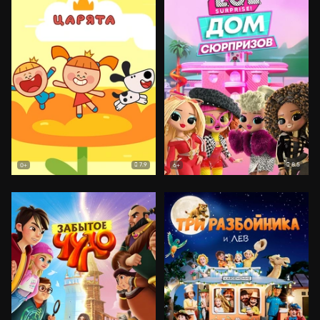
7.9
8.5
0+
6+