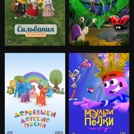
0+
6+
7.8
8.2
0+
0+