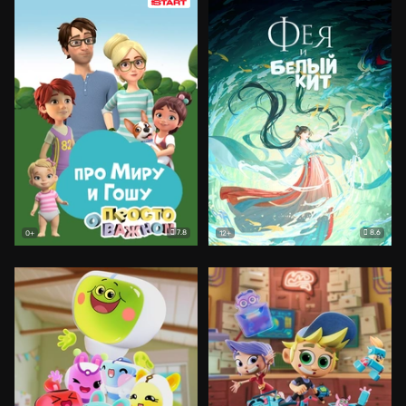
7.8
8.6
0+
12+