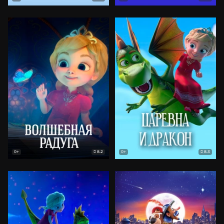
8.2
8.3
0+
0+