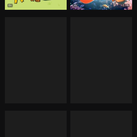
7.8
0+
0+