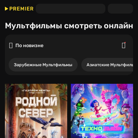
Мультфильмы
смотреть онлайн
По новизне
Зарубежные Мультфильмы
Азиатские Мультфильм