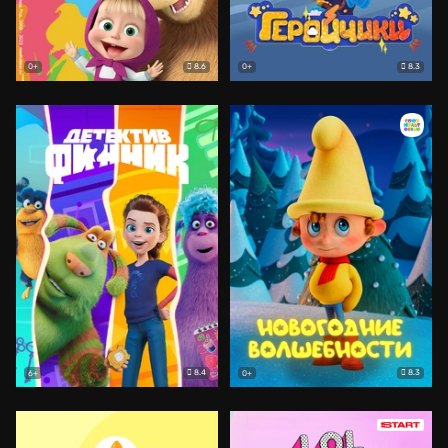
8.6
8.3
0+
0+
8.4
8.3
6+
0+