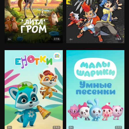
7.5
8.4
0+
6+
9.0
7.7
0+
0+