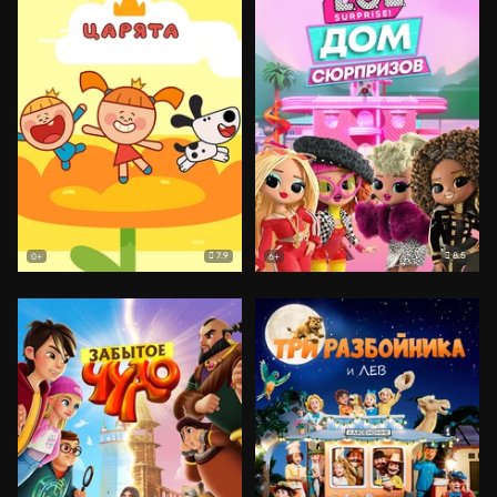
7.9
8.5
0+
6+