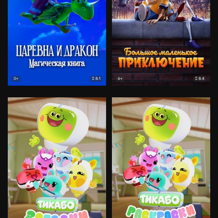
8.1
8.4
0+
6+