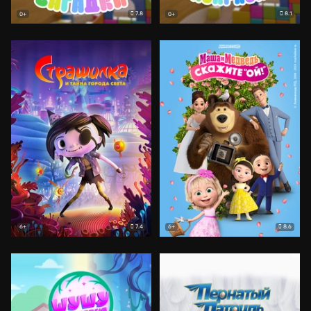
7.8
8.1
0+
0+
7.4
8.6
6+
6+