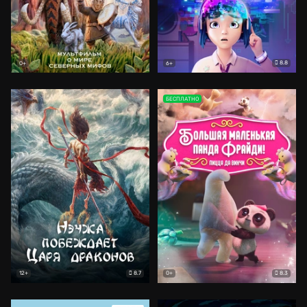
8.8
0+
6+
БЕСПЛАТНО
8.7
8.3
12+
0+