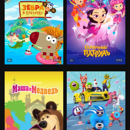
8.0
9.5
0+
0+