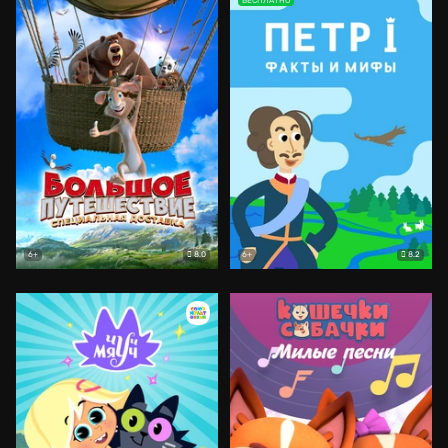
БЕСПЛАТНО
8.0
8.2
6+
6+