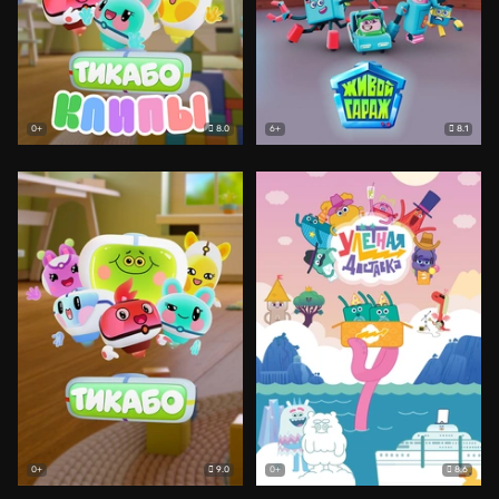
8.0
8.1
0+
6+
9.0
8.6
0+
0+