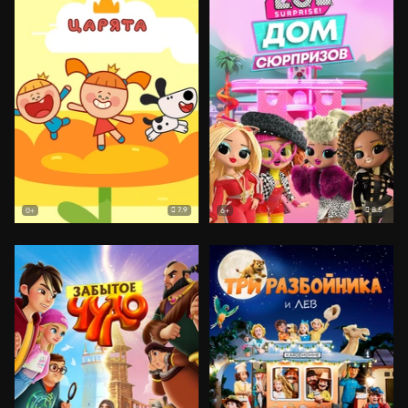
7.9
8.5
0+
6+