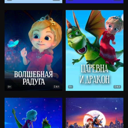
8.1
8.3
0+
0+