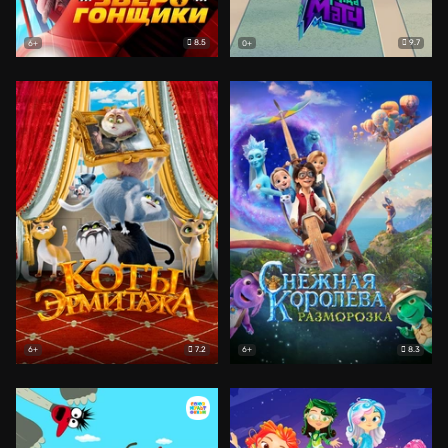
8.5
9.7
6+
0+
7.2
8.3
6+
6+