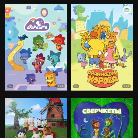
9.6
9.4
0+
0+