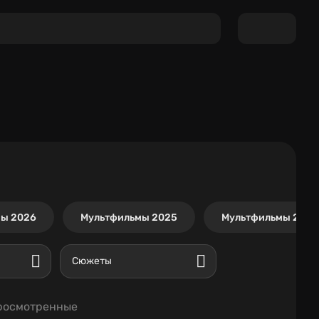
ы 2026
Мультфильмы 2025
Мультфильмы 2024
Сюжеты
росмотренные