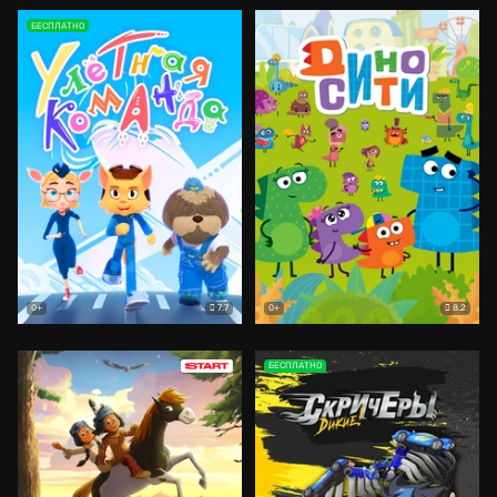
БЕСПЛАТНО
7.7
8.2
0+
0+
БЕСПЛАТНО