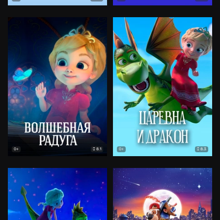
8.1
8.3
0+
0+