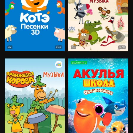
7.7
7.0
0+
0+
БЕСПЛАТНО