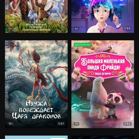
8.8
0+
6+
БЕСПЛАТНО
8.7
8.3
12+
0+