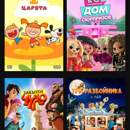
7.9
8.5
0+
6+