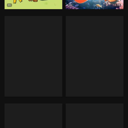
7.8
0+
0+