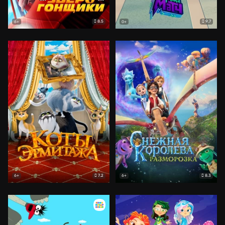
8.5
9.7
6+
0+
7.2
8.3
6+
6+