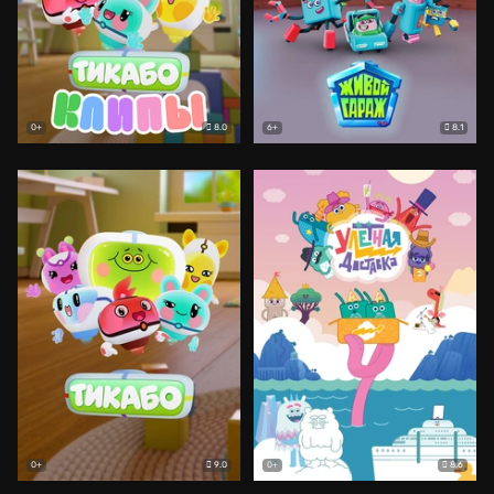
8.0
8.1
0+
6+
9.0
8.6
0+
0+