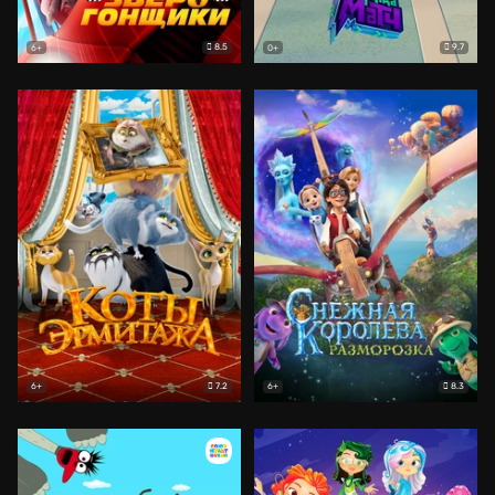
8.5
9.7
6+
0+
7.2
8.3
6+
6+