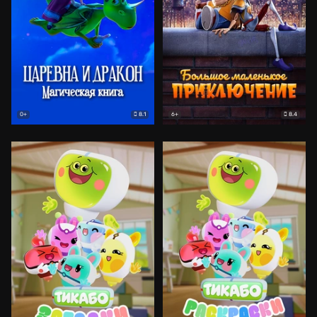
8.1
8.4
0+
6+