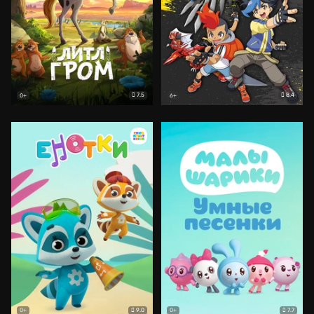
7.5
8.4
0+
6+
9.0
7.7
0+
0+