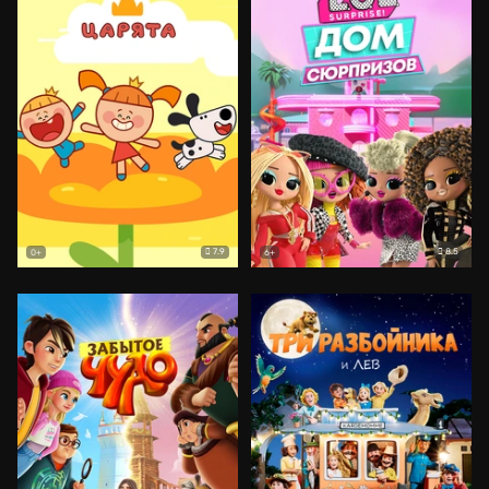
7.9
8.5
0+
6+