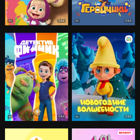
8.6
8.3
0+
0+
8.4
8.3
6+
0+