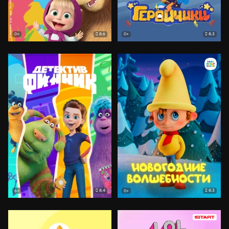
8.6
8.3
0+
0+
8.4
8.3
6+
0+