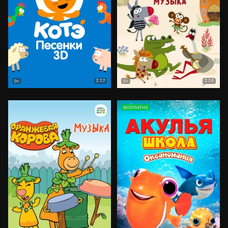
7.7
7.0
0+
0+
БЕСПЛАТНО