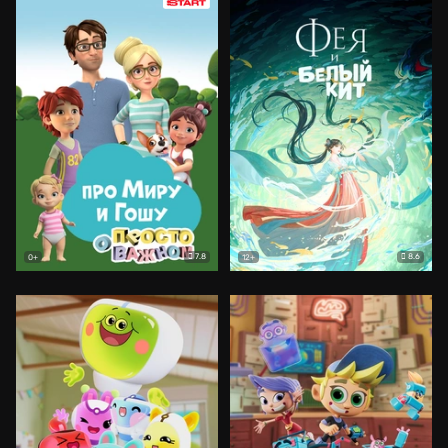
7.8
8.6
0+
12+