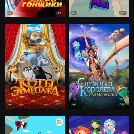
8.5
9.7
6+
0+
7.2
8.3
6+
6+