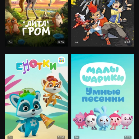
7.5
8.4
0+
6+
9.0
7.7
0+
0+