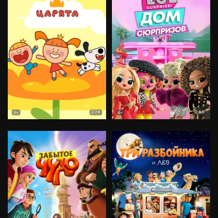
7.9
8.5
0+
6+