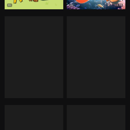
7.8
0+
0+